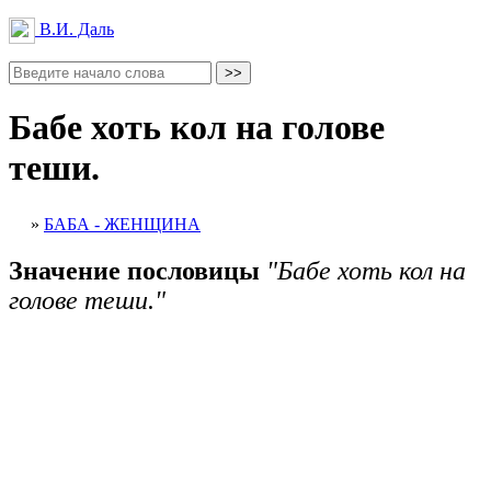
В.И. Даль
Бабе хоть кол на голове
теши.
»
БАБА - ЖЕНЩИНА
Значение пословицы
"Бабе хоть кол на
голове теши."