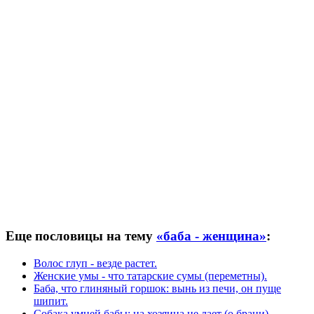
Еще пословицы на тему
«баба - женщина»
:
Волос глуп - везде растет.
Женские умы - что татарские сумы (переметны).
Баба, что глиняный горшок: вынь из печи, он пуще
шипит.
Собака умней бабы: на хозяина не лает (о брани).