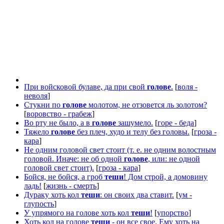
При войсковой булаве, да при свой
голове
.
[
воля -
неволя
]
Стукни по
голове
молотом, не отзовется ль золотом?
[
воровство - грабеж
]
Во рту не было, а в
голове
зашумело.
[
горе - беда
]
Тяжело
голове
без плеч, худо и телу без головы.
[
гроза -
кара
]
Не одним головой свет стоит (т. е. не одним волостным
головой. Иначе: не об одной
голове
, или: не одной
головой свет стоит).
[
гроза - кара
]
Бойся, не бойся, а гроб
теши
! Дом строй, а домовину
ладь!
[
жизнь - смерть
]
Дураку хоть кол
теши
: он своих два ставит.
[
ум -
глупость
]
У упрямого на голове хоть кол
теши
!
[
упорство
]
Хоть кол на голове
теши
- он все свое. Ему хоть на