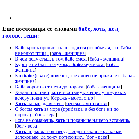
Еще пословицы со словами
бабе,
хоть,
кол,
голове,
теши:
Бабе
кровь проливать не годится (от обычая, что бабы
не колют птиц).
[
баба - женщина
]
В чем деду стыд, в том
бабе
смех.
[
баба - женщина
]
Курице не быть петухом, а
бабе
мужиком.
[
баба -
женщина
]
Кто
бабе
(свахе) поверит, трех дней не проживет.
[
баба -
женщина
]
Бабе
дорога - от печи до порога.
[
баба - женщина
]
Хороши блинки,
хоть
и остынут, а еще лучше, как к
вечеру покинут.
[
бережь - мотовство
]
Хоть
на час, да вскачь.
[
бережь - мотовство
]
С богом
хоть
за море (прибавка: а без бога ни до
порога).
[
бог - вера
]
Бога не обманешь,
хоть
и пораньше нашего встанешь.
[
бог - вера
]
Хоть
церковь и близко, да ходить склизко; а кабак
далеконько, да хожу потихоньку.
[
бог - вера
]