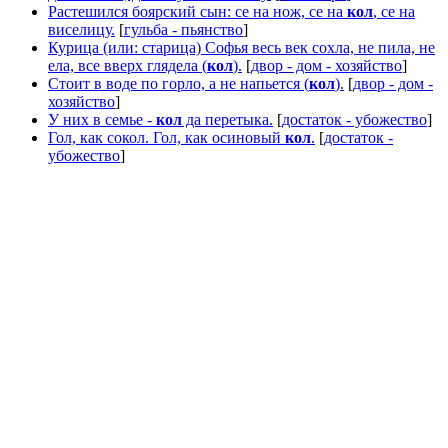
Растешился боярский сын: се на нож, се на
кол
, се на
виселицу.
[
гульба - пьянство
]
Курица (или: старица) Софья весь век сохла, не пила, не
ела, все вверх глядела (
кол
).
[
двор - дом - хозяйство
]
Стоит в воде по горло, а не напьется (
кол
).
[
двор - дом -
хозяйство
]
У них в семье -
кол
да перетыка.
[
достаток - убожество
]
Гол, как сокол. Гол, как осиновый
кол
.
[
достаток -
убожество
]