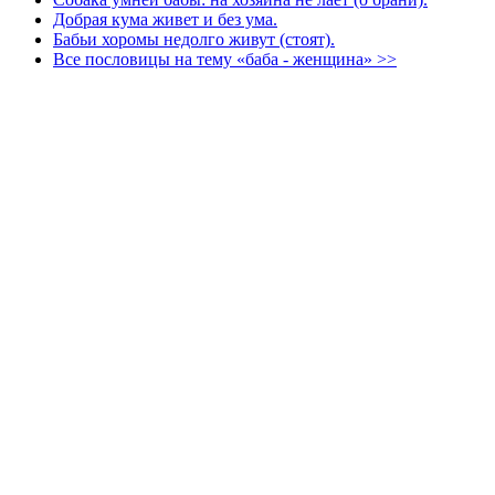
Добрая кума живет и без ума.
Бабьи хоромы недолго живут (стоят).
Все пословицы на тему «баба - женщина» >>