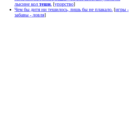
лысине кол
теши
.
[
упорство
]
Чем бы дитя ни тешилось, лишь бы не плакало.
[
игры -
забавы - ловля
]