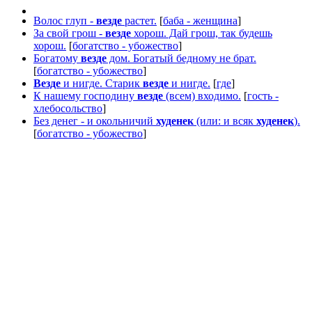
Волос глуп -
везде
растет.
[
баба - женщина
]
За свой грош -
везде
хорош. Дай грош, так будешь
хорош.
[
богатство - убожество
]
Богатому
везде
дом. Богатый бедному не брат.
[
богатство - убожество
]
Везде
и нигде. Старик
везде
и нигде.
[
где
]
К нашему господину
везде
(всем) входимо.
[
гость -
хлебосольство
]
Без денег - и окольничий
худенек
(или: и всяк
худенек
).
[
богатство - убожество
]