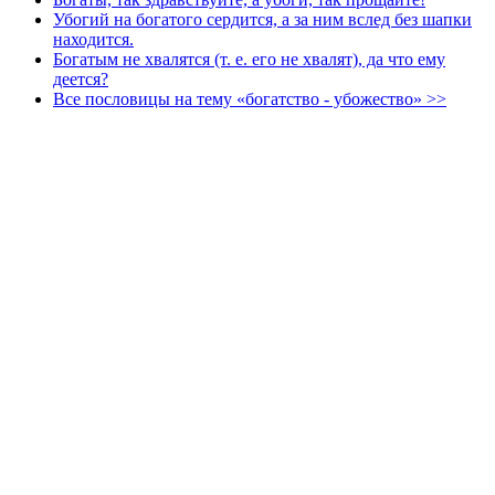
Убогий на богатого сердится, а за ним вслед без шапки
находится.
Богатым не хвалятся (т. е. его не хвалят), да что ему
деется?
Все пословицы на тему «богатство - убожество» >>