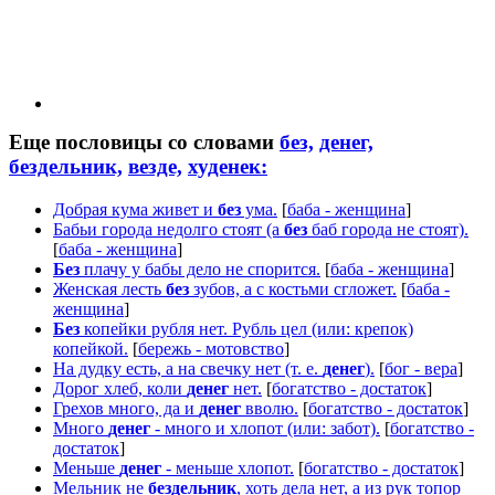
Еще пословицы со словами
без,
денег,
бездельник,
везде,
худенек:
Добрая кума живет и
без
ума.
[
баба - женщина
]
Бабьи города недолго стоят (а
без
баб города не стоят).
[
баба - женщина
]
Без
плачу у бабы дело не спорится.
[
баба - женщина
]
Женская лесть
без
зубов, а с костьми сгложет.
[
баба -
женщина
]
Без
копейки рубля нет. Рубль цел (или: крепок)
копейкой.
[
бережь - мотовство
]
На дудку есть, а на свечку нет (т. е.
денег
).
[
бог - вера
]
Дорог хлеб, коли
денег
нет.
[
богатство - достаток
]
Грехов много, да и
денег
вволю.
[
богатство - достаток
]
Много
денег
- много и хлопот (или: забот).
[
богатство -
достаток
]
Меньше
денег
- меньше хлопот.
[
богатство - достаток
]
Мельник не
бездельник
, хоть дела нет, а из рук топор