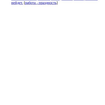
нейдет.
[
работа - праздность
]