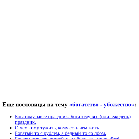
Еще пословицы на тему
«богатство - убожество»
:
Богатому завсе праздник. Богатому все (или: ежедень)
праздник.
О чем тому тужить, кому есть чем жить.
Богатый-то с рублем, а бедный-то со лбом.
Богаты, так здравствуйте, а убоги, так прощайте!