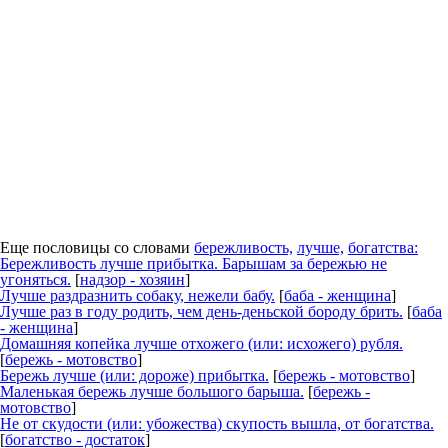
Еще пословицы со словами
бережливость,
лучше,
богатства:
Бережливость
лучше прибытка. Барышам за бережью не
угоняться.
[
надзор - хозяин
]
Лучше
раздразнить собаку, нежели бабу.
[
баба - женщина
]
Лучше
раз в году родить, чем день-деньской бороду брить.
[
баба
- женщина
]
Домашняя копейка
лучше
отхожего (или: исхожего) рубля.
[
бережь - мотовство
]
Бережь
лучше
(или: дороже) прибытка.
[
бережь - мотовство
]
Маленькая бережь
лучше
большого барыша.
[
бережь -
мотовство
]
Не от скудости (или: убожества) скупость вышла, от
богатства
.
[
богатство - достаток
]