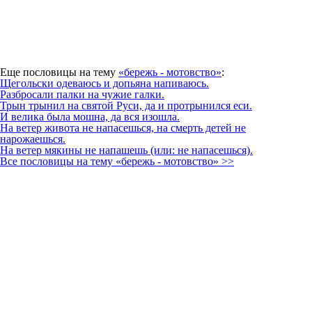
Еще пословицы на тему
«бережь - мотовство»
:
Щегольски одеваюсь и допьяна напиваюсь.
Разбросали палки на чужие галки.
Трын трынил на святой Руси, да и протрынился еси.
И велика была мошна, да вся изошла.
На ветер живота не напасешься, на смерть детей не
нарожаешься.
На ветер мякины не напашешь (или: не напасешься).
Все пословицы на тему «бережь - мотовство» >>