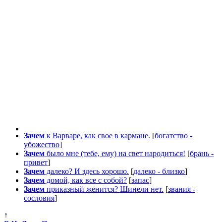
Зачем
к Варваре, как свое в кармане.
[
богатство -
убожество
]
Зачем
было мне (тебе, ему) на свет народиться!
[
брань -
привет
]
Зачем
далеко? И здесь хорошо.
[
далеко - близко
]
Зачем
домой, как все с собой?
[
запас
]
Зачем
приказный женится? Шинели нет.
[
звания -
сословия
]
↑