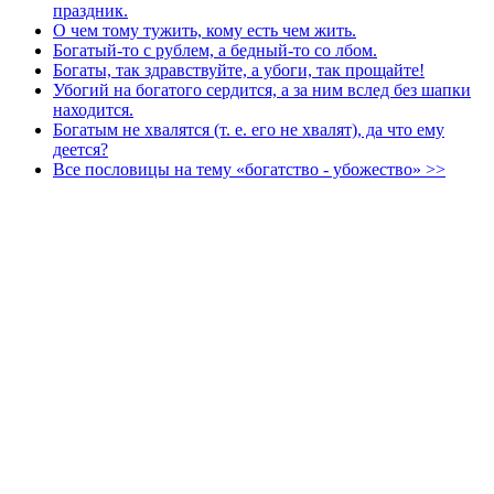
праздник.
О чем тому тужить, кому есть чем жить.
Богатый-то с рублем, а бедный-то со лбом.
Богаты, так здравствуйте, а убоги, так прощайте!
Убогий на богатого сердится, а за ним вслед без шапки
находится.
Богатым не хвалятся (т. е. его не хвалят), да что ему
деется?
Все пословицы на тему «богатство - убожество» >>