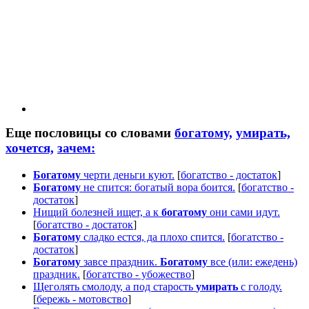
Еще пословицы со словами
богатому,
умирать,
хочется,
зачем:
Богатому
черти деньги куют.
[
богатство - достаток
]
Богатому
не спится: богатый вора боится.
[
богатство -
достаток
]
Нищий болезней ищет, а к
богатому
они сами идут.
[
богатство - достаток
]
Богатому
сладко естся, да плохо спится.
[
богатство -
достаток
]
Богатому
завсе праздник.
Богатому
все (или: ежедень)
праздник.
[
богатство - убожество
]
Щеголять смолоду, а под старость
умирать
с голоду.
[
бережь - мотовство
]