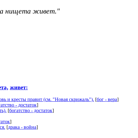
 а нищета живет."
та,
живет:
овь и кресты правит (см. "Новая скрижаль").
[
бог - вера
]
атство - достаток
]
ь).
[
богатство - достаток
]
таток
]
ся.
[
драка - война
]