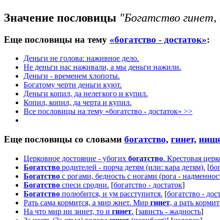
Значение пословицы
"Богатство гинет,
Еще пословицы на тему
«богатство - достаток»
:
Деньги не голова: наживное дело.
Не деньги нас наживали, а мы деньги нажили.
Деньги - временем хлопоты.
Богатому черти деньги куют.
Деньги копил, да нелегкого и купил.
Копил, копил, да черта и купил.
Все пословицы на тему «богатство - достаток» >>
Еще пословицы со словами
богатство,
гинет,
нище
Церковное достояние - убогих
богатство
. Крестовая церк
Богатство
родителей - порча детям (или: кара детям).
[
бог
Богатство
с рогами, бедность с ногами (рога - надменност
Богатство
спеси сродни.
[
богатство - достаток
]
Богатство
полюбится, и ум расступится.
[
богатство - дос
Рать сама кормится, а мир жнет. Мир
гинет
, а рать кормит
На что мир ни зинет, то и
гинет
.
[
зависть - жадность
]