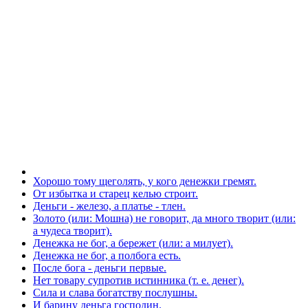
Хорошо тому щеголять, у кого денежки гремят.
От избытка и старец келью строит.
Деньги - железо, а платье - тлен.
Золото (или: Мошна) не говорит, да много творит (или:
а чудеса творит).
Денежка не бог, а бережет (или: а милует).
Денежка не бог, а полбога есть.
После бога - деньги первые.
Нет товару супротив истинника (т. е. денег).
Сила и слава богатству послушны.
И барину деньга господин.