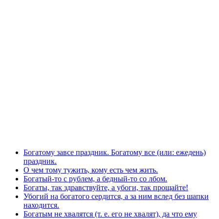
Богатому завсе праздник. Богатому все (или: ежедень)
праздник.
О чем тому тужить, кому есть чем жить.
Богатый-то с рублем, а бедный-то со лбом.
Богаты, так здравствуйте, а убоги, так прощайте!
Убогий на богатого сердится, а за ним вслед без шапки
находится.
Богатым не хвалятся (т. е. его не хвалят), да что ему