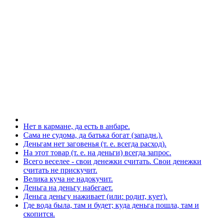
Нет в кармане, да есть в анбаре.
Сама не судома, да батька богат (западн.).
Деньгам нет заговенья (т. е. всегда расход).
На этот товар (т. е. на деньги) всегда запрос.
Всего веселее - свои денежки считать. Свои денежки
считать не прискучит.
Велика куча не надокучит.
Деньга на деньгу набегает.
Деньга деньгу наживает (или: родит, кует).
Где вода была, там и будет; куда деньга пошла, там и
скопится.