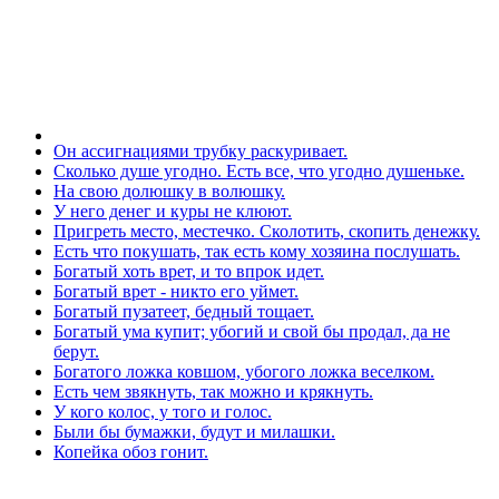
Он ассигнациями трубку раскуривает.
Сколько душе угодно. Есть все, что угодно душеньке.
На свою долюшку в волюшку.
У него денег и куры не клюют.
Пригреть место, местечко. Сколотить, скопить денежку.
Есть что покушать, так есть кому хозяина послушать.
Богатый хоть врет, и то впрок идет.
Богатый врет - никто его уймет.
Богатый пузатеет, бедный тощает.
Богатый ума купит; убогий и свой бы продал, да не
берут.
Богатого ложка ковшом, убогого ложка веселком.
Есть чем звякнуть, так можно и крякнуть.
У кого колос, у того и голос.
Были бы бумажки, будут и милашки.
Копейка обоз гонит.