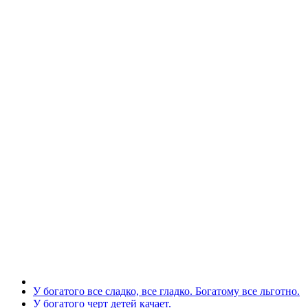
У богатого все сладко, все гладко. Богатому все льготно.
У богатого черт детей качает.