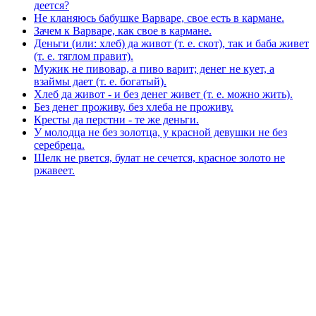
деется?
Не кланяюсь бабушке Варваре, свое есть в кармане.
Зачем к Варваре, как свое в кармане.
Деньги (или: хлеб) да живот (т. е. скот), так и баба живет
(т. е. тяглом правит).
Мужик не пивовар, а пиво варит; денег не кует, а
взаймы дает (т. е. богатый).
Хлеб да живот - и без денег живет (т. е. можно жить).
Без денег проживу, без хлеба не проживу.
Кресты да перстни - те же деньги.
У молодца не без золотца, у красной девушки не без
серебреца.
Шелк не рвется, булат не сечется, красное золото не
ржавеет.