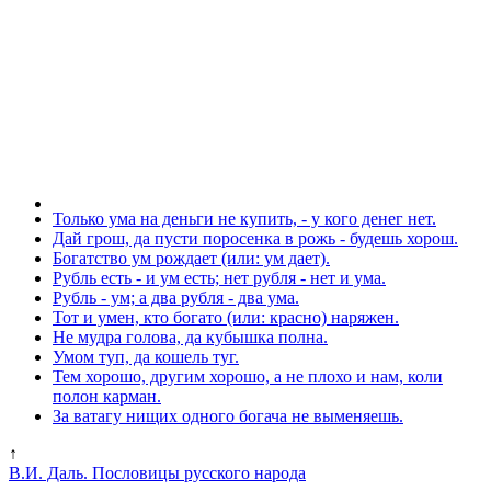
Только ума на деньги не купить, - у кого денег нет.
Дай грош, да пусти поросенка в рожь - будешь хорош.
Богатство ум рождает (или: ум дает).
Рубль есть - и ум есть; нет рубля - нет и ума.
Рубль - ум; а два рубля - два ума.
Тот и умен, кто богато (или: красно) наряжен.
Не мудра голова, да кубышка полна.
Умом туп, да кошель туг.
Тем хорошо, другим хорошо, а не плохо и нам, коли
полон карман.
За ватагу нищих одного богача не выменяешь.
↑
В.И. Даль. Пословицы русского народа