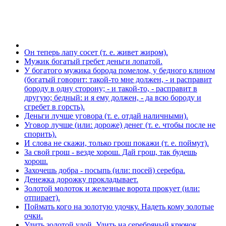
Он теперь лапу сосет (т. е. живет жиром).
Мужик богатый гребет деньги лопатой.
У богатого мужика борода помелом, у бедного клином
(богатый говорит: такой-то мне должен, - и расправит
бороду в одну сторону; - и такой-то, - расправит в
другую; бедный: и я ему должен, - да всю бороду и
сгребет в горсть).
Деньги лучше уговора (т. е. отдай наличными).
Уговор лучше (или: дороже) денег (т. е. чтобы после не
спорить).
И слова не скажи, только грош покажи (т. е. поймут).
За свой грош - везде хорош. Дай грош, так будешь
хорош.
Захочешь добра - посыпь (или: посей) серебра.
Денежка дорожку прокладывает.
Золотой молоток и железные ворота прокует (или:
отпирает).
Поймать кого на золотую удочку. Надеть кому золотые
очки.
Удить золотой удой. Удить на серебряный крючок.