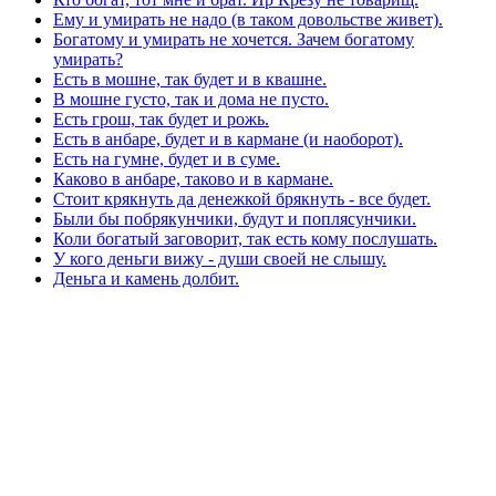
Ему и умирать не надо (в таком довольстве живет).
Богатому и умирать не хочется. Зачем богатому
умирать?
Есть в мошне, так будет и в квашне.
В мошне густо, так и дома не пусто.
Есть грош, так будет и рожь.
Есть в анбаре, будет и в кармане (и наоборот).
Есть на гумне, будет и в суме.
Каково в анбаре, таково и в кармане.
Стоит крякнуть да денежкой брякнуть - все будет.
Были бы побрякунчики, будут и поплясунчики.
Коли богатый заговорит, так есть кому послушать.
У кого деньги вижу - души своей не слышу.
Деньга и камень долбит.