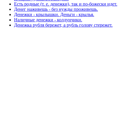
Есть родные (т. е. денежки), так и по-божески идет.
Денег наживешь - без нужды проживешь.
Денежки - крылышки. Деньги - крылья.
Наличные денежки - колдунчики.
Денежка рубля бережет, а рубль голову стережет.