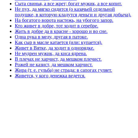
Сыта свинья, а все жрет; богат мужик, а все копит.
Не пух, да мягко сидится (о казачьей седельной
подушке, в которую кладутся деньги и другая добыча).
На богатого ворота настежь, на убогого запор.
Кто живет в добре, тот ходит в серебре.
Жить в добре да в красне - хорошо и во сне.
Одна рука в меду, другая в патоке.
Как сыр в масле катается (или: купается).
Живет в Вятке, да ходит в однорядке.
Не мудрен мужик, да киса ядрена.
В плечах не харчист, да мешком плечист.
Рожей не казист, да мешком харчист.
Жира (т. е. гульба) не страда: в сапогах гуляет.
Живется, у кого денежка ведется.