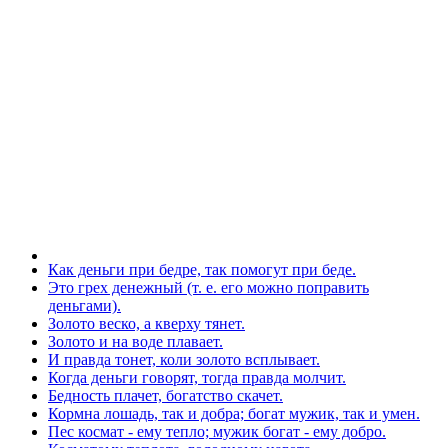
Как деньги при бедре, так помогут при беде.
Это грех денежный (т. е. его можно поправить
деньгами).
Золото веско, а кверху тянет.
Золото и на воде плавает.
И правда тонет, коли золото всплывает.
Когда деньги говорят, тогда правда молчит.
Бедность плачет, богатство скачет.
Кормна лошадь, так и добра; богат мужик, так и умен.
Пес космат - ему тепло; мужик богат - ему добро.