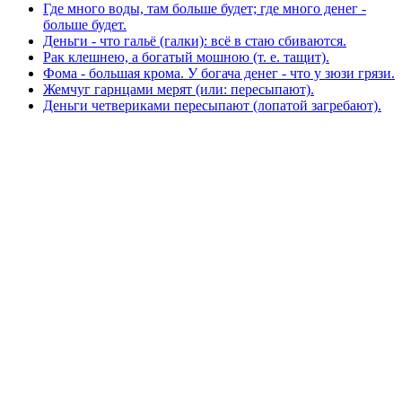
Где много воды, там больше будет; где много денег -
больше будет.
Деньги - что гальё (галки): всё в стаю сбиваются.
Рак клешнею, а богатый мошною (т. е. тащит).
Фома - большая крома. У богача денег - что у зюзи грязи.
Жемчуг гарнцами мерят (или: пересыпают).
Деньги четвериками пересыпают (лопатой загребают).