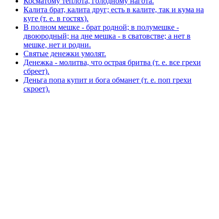
Косматому теплота, голодному нагота.
Калита брат, калита друг; есть в калите, так и кума на
куге (т. е. в гостях).
В полном мешке - брат родной; в полумешке -
двоюродный; на дне мешка - в сватовстве; а нет в
мешке, нет и родни.
Святые денежки умолят.
Денежка - молитва, что острая бритва (т. е. все грехи
сбреет).
Деньга попа купит и бога обманет (т. е. поп грехи
скроет).