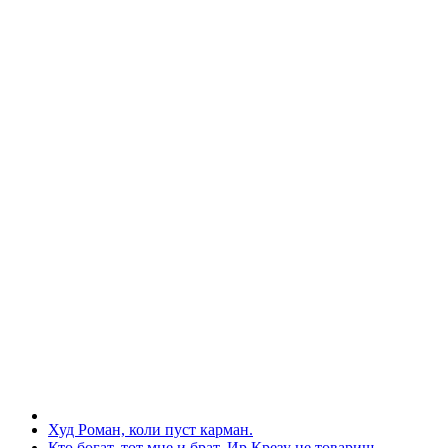
Худ Роман, коли пуст карман.
Кто богат, тот мне и брат. Ир Крезу не товарищ.