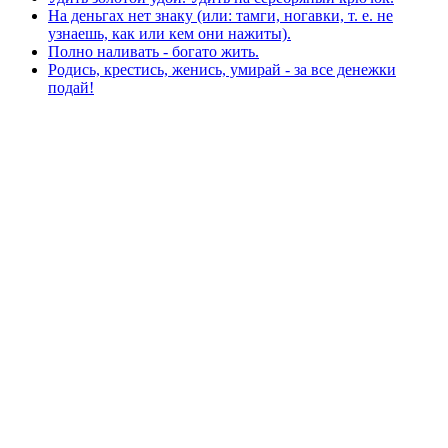
На деньгах нет знаку (или: тамги, ногавки, т. е. не
узнаешь, как или кем они нажиты).
Полно наливать - богато жить.
Родись, крестись, женись, умирай - за все денежки
подай!