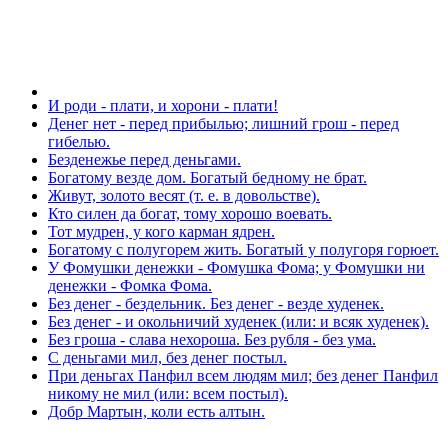
И роди - плати, и хорони - плати!
Денег нет - перед прибылью; лишний грош - перед
гибелью.
Безденежье перед деньгами.
Богатому везде дом. Богатый бедному не брат.
Живут, золото весят (т. е. в довольстве).
Кто силен да богат, тому хорошо воевать.
Тот мудрен, у кого карман ядрен.
Богатому с полугорем жить. Богатый у полугоря горюет.
У Фомушки денежки - Фомушка Фома; у Фомушки ни
денежки - Фомка Фома.
Без денег - бездельник. Без денег - везде худенек.
Без денег - и окольничий худенек (или: и всяк худенек).
Без гроша - слава нехороша. Без рубля - без ума.
С деньгами мил, без денег постыл.
При деньгах Панфил всем людям мил; без денег Панфил
никому не мил (или: всем постыл).
Добр Мартын, коли есть алтын.