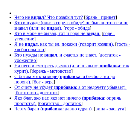
Чего не
видал
? Что позабыл тут?
[
брань - привет
]
Кто в нужде (или: в горе, в обиде) не бывал, тот ее и не
знавал (или: не
видал
).
[
горе - обида
]
Кто в море не бывал, тот и горя не
видал
.
[
горе -
утешение
]
Я не
видал
, как ты ел, покажи (говорит хозяин).
[
гость -
хлебосольство
]
Кто нужды не
видал
, и счастья не знает.
[
достаток -
убожество
]
На него и смотреть дымно (или: пыльно;
прибавка
: так
курит).
[
бережь - мотовство
]
С богом хоть за море (
прибавка
: а без бога ни до
порога).
[
бог - вера
]
От счету не убудет (
прибавка
: а от недочету убывает).
[
богатство - достаток
]
Яко благ, яко наг, яко нет ничего (
прибавка
: опричь
простоты).
[
богатство - достаток
]
Черту баран (
прибавка
: давно одран).
[
вина - заслуга
]