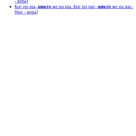
- вера
]
Бог по ны,
никто
же на ны. Бог по нас,
никто
же на нас.
[
бог - вера
]