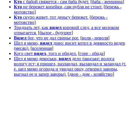
Кто
с бабой свяжется - сам баба будет.
[
баба - женщина
]
Кто
не бережет копейки, сам рубля не стоит.
[
бережь -
мотовство
]
Кто
скупо живет, тот деньгу бережет.
[
бережь -
мотовство
]
Тридцать лет, как
видел
коровий след, а все молоком
отрыгается.
[
былое - будущее
]
Видел
бог, что не дал свинье рог.
[
воля - неволя
]
Шел я мимо,
видел
диво: висит котел в девяносто ведер
(месяц).
[
вселенная
]
Кого свет
видел
, того и обидел.
[
горе - обида
]
Шел я мимо декоськи,
видел
дело такоське: волога
вологу ест; я пришел, разландал, выландал и заландал (т.
е. шел мимо огорода и увидал овцу, отворил эаворы,
выгнал ее и запер заворы).
[
двор - дом - хозяйство
]