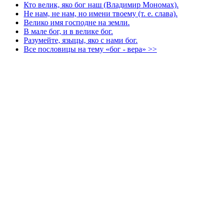
Кто велик, яко бог наш (Владимир Мономах).
Не нам, не нам, но имени твоему (т. е. слава).
Велико имя господне на земли.
В мале бог, и в велике бог.
Разумейте, языцы, яко с нами бог.
Все пословицы на тему «бог - вера» >>