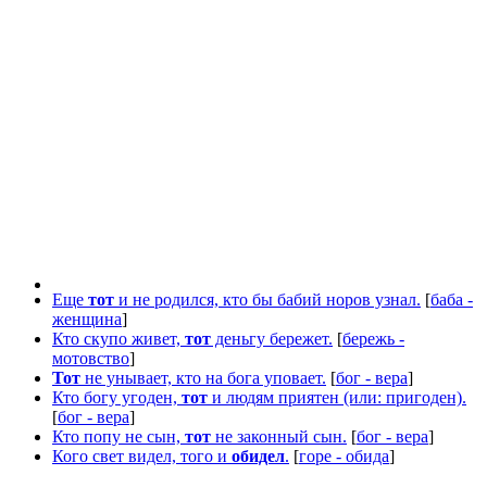
Еще
тот
и не родился, кто бы бабий норов узнал.
[
баба -
женщина
]
Кто скупо живет,
тот
деньгу бережет.
[
бережь -
мотовство
]
Тот
не унывает, кто на бога уповает.
[
бог - вера
]
Кто богу угоден,
тот
и людям приятен (или: пригоден).
[
бог - вера
]
Кто попу не сын,
тот
не законный сын.
[
бог - вера
]
Кого свет видел, того и
обидел
.
[
горе - обида
]