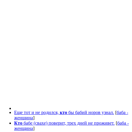
Еще тот и не родился,
кто
бы бабий норов узнал.
[
баба -
женщина
]
Кто
бабе (свахе) поверит, трех дней не проживет.
[
баба -
женщина
]