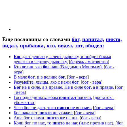
Еще пословицы со словами
бог,
напитал,
никто,
видал,
прибавка,
кто,
видел,
тот,
обидел:
Бог
даст денежку, а черт дырочку, и пойдет божья
денежка в чертову дырочку.
[
бережь - мотовство
]
Кто велик, яко
бог
наш (Владимир Мономах).
[
бог -
вера
]
В мале
бог
, и в велике
бог
.
[
бог - вера
]
Разумейте, языцы, яко с нами
бог
.
[
бог - вера
]
Бог
не в силе, а в правде. Не в силе
бог
, а в правде.
[
бог
- вера
]
Господь одним хлебом
напитал
тысячи.
[
достаток -
убожество
]
Чего бог не даст, того
никто
не возьмет.
[
бог - вера
]
Бог накажет,
никто
не укажет.
[
бог - вера
]
Аще бог с нами,
никто
же на ны.
[
бог - вера
]
Коли бог по нас, то
никто
на нас (или: против нас).
[
бог