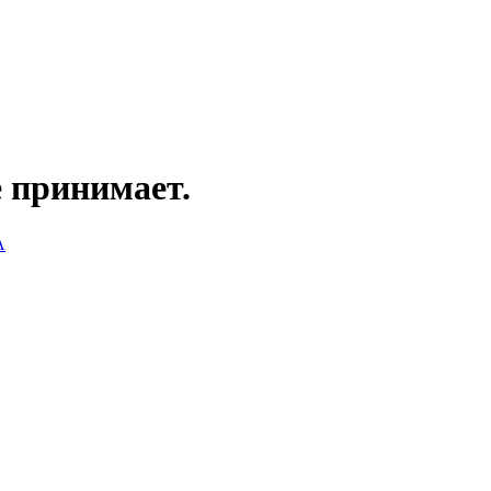
е принимает.
А