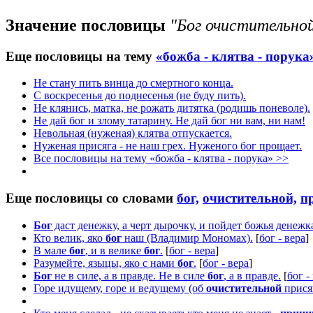
Значение пословицы
"Бог очистительной
Еще пословицы на тему
«божба - клятва - порука
Не стану пить винца до смертного конца.
С воскресенья до поднесенья (не буду пить).
Не клянись, матка, не рожать дитятка (родишь поневоле).
Не дай бог и злому татарину. Не дай бог ни вам, ни нам!
Невольная (нуженая) клятва отпускается.
Нуженая присяга - не наш грех. Нуженого бог прощает.
Все пословицы на тему «божба - клятва - порука» >>
Еще пословицы со словами
бог,
очистительной,
п
Бог
даст денежку, а черт дырочку, и пойдет божья денежк
Кто велик, яко
бог
наш (Владимир Мономах).
[
бог - вера
]
В мале
бог
, и в велике
бог
.
[
бог - вера
]
Разумейте, языцы, яко с нами
бог
.
[
бог - вера
]
Бог
не в силе, а в правде. Не в силе
бог
, а в правде.
[
бог -
Горе идущему, горе и ведущему (об
очистительной
присяг