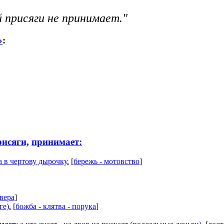
 присяги не принимает."
»
:
рисяги,
принимает:
а в чертову дырочку.
[
бережь - мотовство
]
 вера
]
е).
[
божба - клятва - порука
]