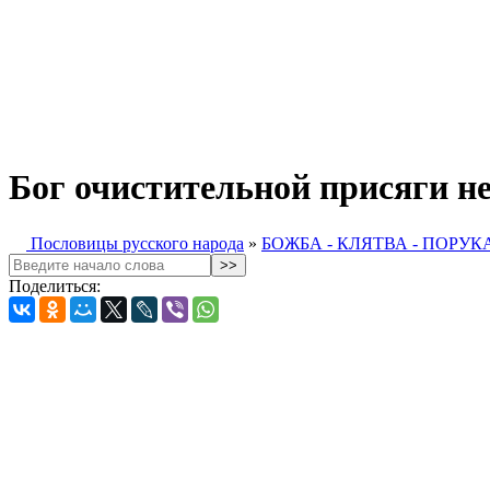
Бог очистительной присяги н
Пословицы русского народа
»
БОЖБА - КЛЯТВА - ПОРУК
Поделиться: