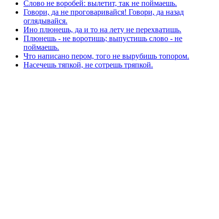
Слово не воробей: вылетит, так не поймаешь.
Говори, да не проговаривайся! Говори, да назад
оглядывайся.
Ино плюнешь, да и то на лету не перехватишь.
Плюнешь - не воротишь; выпустишь слово - не
поймаешь.
Что написано пером, того не вырубишь топором.
Насечешь тяпкой, не сотрешь тряпкой.