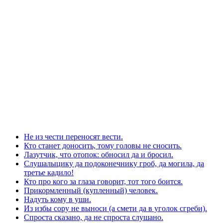
Не из чести переносят вести.
Кто станет доносить, тому головы не сносить.
Лазутчик, что отопок: обносил да и бросил.
Слушалыцику да подоконечнику гроб, да могила, да
третье кадило!
Кто про кого за глаза говорит, тот того боится.
Прикормленный (купленный) человек.
Надуть кому в уши.
Из избы copy не выноси (а смети да в уголок сгреби).
Спроста сказано, да не спроста слушано.