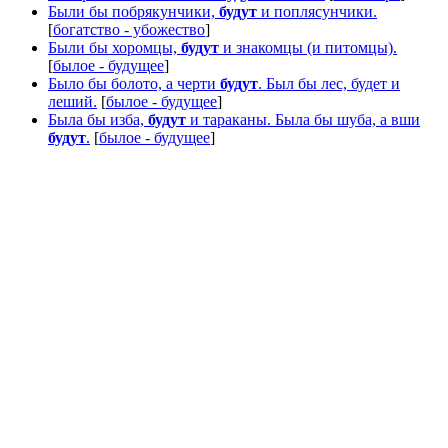
Были бы побрякунчики,
будут
и поплясунчики.
[
богатство - убожество
]
Были бы хоромцы,
будут
и знакомцы (и питомцы).
[
былое - будущее
]
Было бы болото, а черти
будут
. Был бы лес, будет и
леший.
[
былое - будущее
]
Была бы изба,
будут
и тараканы. Была бы шуба, а вши
будут
.
[
былое - будущее
]