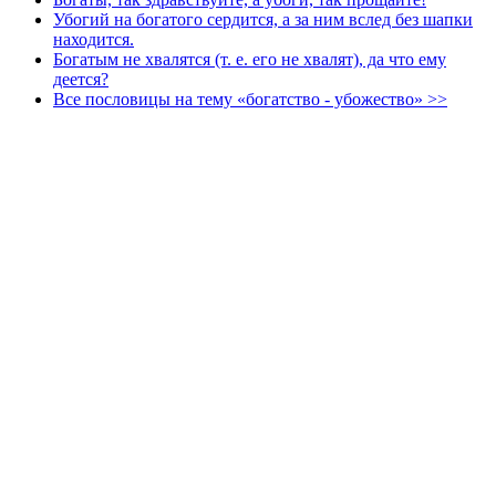
Убогий на богатого сердится, а за ним вслед без шапки
находится.
Богатым не хвалятся (т. е. его не хвалят), да что ему
деется?
Все пословицы на тему «богатство - убожество» >>