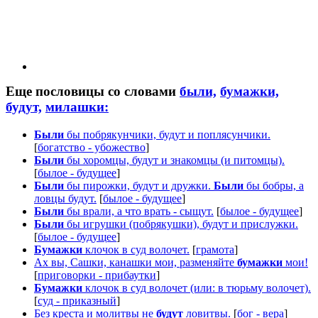
Еще пословицы со словами
были,
бумажки,
будут,
милашки:
Были
бы побрякунчики, будут и поплясунчики.
[
богатство - убожество
]
Были
бы хоромцы, будут и знакомцы (и питомцы).
[
былое - будущее
]
Были
бы пирожки, будут и дружки.
Были
бы бобры, а
ловцы будут.
[
былое - будущее
]
Были
бы врали, а что врать - сыщут.
[
былое - будущее
]
Были
бы игрушки (побрякушки), будут и прислужки.
[
былое - будущее
]
Бумажки
клочок в суд волочет.
[
грамота
]
Ах вы, Сашки, канашки мои, разменяйте
бумажки
мои!
[
приговорки - прибаутки
]
Бумажки
клочок в суд волочет (или: в тюрьму волочет).
[
суд - приказный
]
Без креста и молитвы не
будут
ловитвы.
[
бог - вера
]