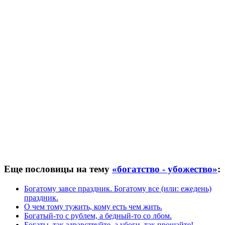
Еще пословицы на тему
«богатство - убожество»
:
Богатому завсе праздник. Богатому все (или: ежедень)
праздник.
О чем тому тужить, кому есть чем жить.
Богатый-то с рублем, а бедный-то со лбом.
Богаты, так здравствуйте, а убоги, так прощайте!