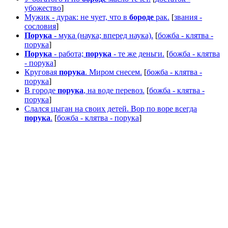
убожество
]
Мужик - дурак: не чует, что в
бороде
рак.
[
звания -
сословия
]
Порука
- мука (наука; вперед наука).
[
божба - клятва -
порука
]
Порука
- работа;
порука
- те же деньги.
[
божба - клятва
- порука
]
Круговая
порука
. Миром снесем.
[
божба - клятва -
порука
]
В городе
порука
, на воде перевоз.
[
божба - клятва -
порука
]
Слался цыган на своих детей. Вор по воре всегда
порука
.
[
божба - клятва - порука
]