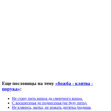
Еще пословицы на тему
«божба - клятва -
порука»
:
Не стану пить винца до смертного конца.
С воскресенья до поднесенья (не буду пить).
Не клянись, матка, не рожать дитятка (родишь