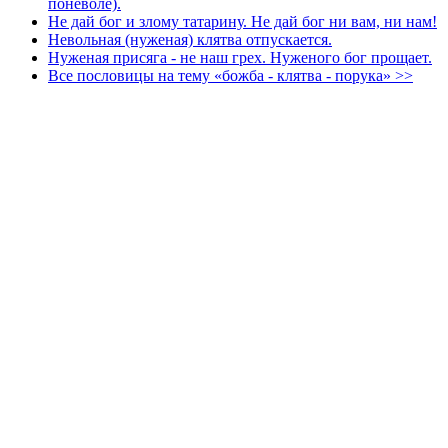
поневоле).
Не дай бог и злому татарину. Не дай бог ни вам, ни нам!
Невольная (нуженая) клятва отпускается.
Нуженая присяга - не наш грех. Нуженого бог прощает.
Все пословицы на тему «божба - клятва - порука» >>