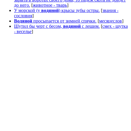
до него.
[
животное - тварь
]
У морской (у
водяной
) крысы зубы остры.
[
звания -
сословия
]
Водяной
просыпается от зимней спячки.
[
месяцеслов
]
Шутил бы черт с бесом,
водяной
с лешим.
[
смех - шутка
- веселье
]