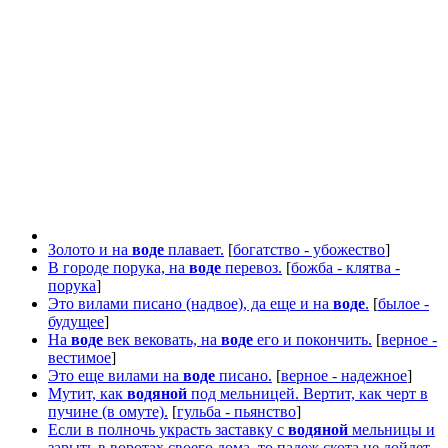
Золото и на
воде
плавает.
[
богатство - убожество
]
В городе порука, на
воде
перевоз.
[
божба - клятва -
порука
]
Это вилами писано (надвое), да еще и на
воде
.
[
былое -
будущее
]
На
воде
век вековать, на
воде
его и покончить.
[
верное -
вестимое
]
Это еще вилами на
воде
писано.
[
верное - надежное
]
Мутит, как
водяной
под мельницей. Вертит, как черт в
пучине (в омуте).
[
гульба - пьянство
]
Если в полночь украсть заставку с
водяной
мельницы и
зарыть в воротах своего дома, то падеж скота не дойдет