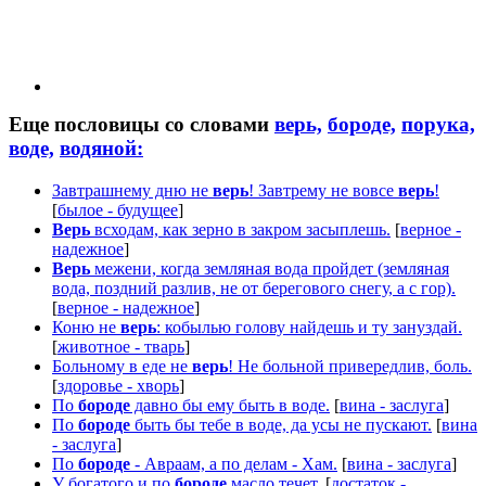
Еще пословицы со словами
верь,
бороде,
порука,
воде,
водяной:
Завтрашнему дню не
верь
! Завтрему не вовсе
верь
!
[
былое - будущее
]
Верь
всходам, как зерно в закром засыплешь.
[
верное -
надежное
]
Верь
межени, когда земляная вода пройдет (земляная
вода, поздний разлив, не от берегового снегу, а с гор).
[
верное - надежное
]
Коню не
верь
: кобылью голову найдешь и ту зануздай.
[
животное - тварь
]
Больному в еде не
верь
! Не больной привередлив, боль.
[
здоровье - хворь
]
По
бороде
давно бы ему быть в воде.
[
вина - заслуга
]
По
бороде
быть бы тебе в воде, да усы не пускают.
[
вина
- заслуга
]
По
бороде
- Авраам, а по делам - Хам.
[
вина - заслуга
]
У богатого и по
бороде
масло течет.
[
достаток -