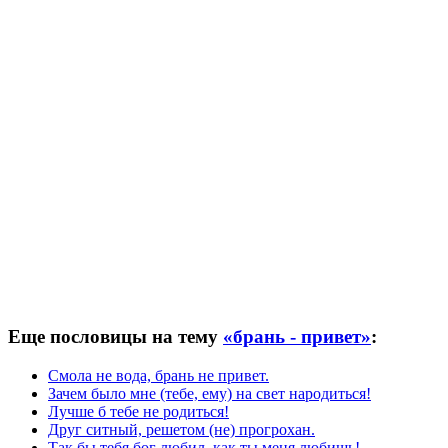
Еще пословицы на тему
«брань - привет»
:
Смола не вода, брань не привет.
Зачем было мне (тебе, ему) на свет народиться!
Лучше б тебе не родиться!
Друг ситный, решетом (не) прогрохан.
Так бы тебя бог любил, как ты меня любишь!