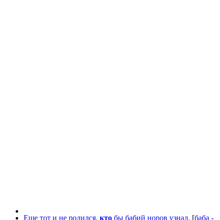
Еще тот и не родился,
кто
бы бабий норов узнал.
[
баба -