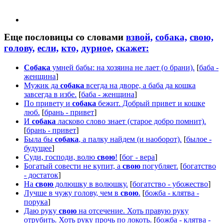
Еще пословицы со словами
взвой,
собака,
свою,
голову,
если,
кто,
дурное,
скажет:
Собака
умней бабы: на хозяина не лает (о брани).
[
баба -
женщина
]
Мужик да
собака
всегда на дворе, а баба да кошка
завсегда в избе.
[
баба - женщина
]
По привету и
собака
бежит. Добрый привет и кошке
люб.
[
брань - привет
]
И
собака
ласково слово знает (старое добро помнит).
[
брань - привет
]
Была бы
собака
, а палку найдем (и наоборот).
[
былое -
будущее
]
Суди, господи, волю
свою
!
[
бог - вера
]
Богатый совести не купит, а
свою
погубляет.
[
богатство
- достаток
]
На
свою
долюшку в волюшку.
[
богатство - убожество
]
Лучше в чужу голову, чем в
свою
.
[
божба - клятва -
порука
]
Даю руку
свою
на отсечение. Хоть правую руку
отрубить. Хоть руку прочь по локоть.
[
божба - клятва -