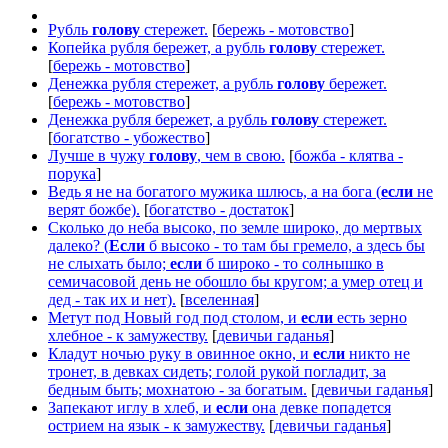
Рубль
голову
стережет.
[
бережь - мотовство
]
Копейка рубля бережет, а рубль
голову
стережет.
[
бережь - мотовство
]
Денежка рубля стережет, а рубль
голову
бережет.
[
бережь - мотовство
]
Денежка рубля бережет, а рубль
голову
стережет.
[
богатство - убожество
]
Лучше в чужу
голову
, чем в свою.
[
божба - клятва -
порука
]
Ведь я не на богатого мужика шлюсь, а на бога (
если
не
верят божбе).
[
богатство - достаток
]
Сколько до неба высоко, по земле широко, до мертвых
далеко? (
Если
б высоко - то там бы гремело, а здесь бы
не слыхать было;
если
б широко - то солнышко в
семичасовой день не обошло бы кругом; а умер отец и
дед - так их и нет).
[
вселенная
]
Метут под Новый год под столом, и
если
есть зерно
хлебное - к замужеству.
[
девичьи гаданья
]
Кладут ночью руку в овинное окно, и
если
никто не
тронет, в девках сидеть; голой рукой погладит, за
бедным быть; мохнатою - за богатым.
[
девичьи гаданья
]
Запекают иглу в хлеб, и
если
она девке попадется
острием на язык - к замужеству.
[
девичьи гаданья
]