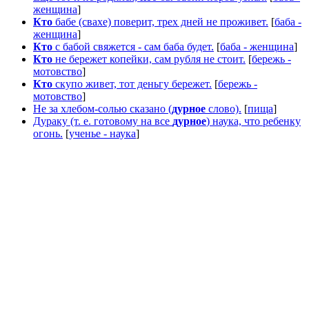
женщина
]
Кто
бабе (свахе) поверит, трех дней не проживет.
[
баба -
женщина
]
Кто
с бабой свяжется - сам баба будет.
[
баба - женщина
]
Кто
не бережет копейки, сам рубля не стоит.
[
бережь -
мотовство
]
Кто
скупо живет, тот деньгу бережет.
[
бережь -
мотовство
]
Не за хлебом-солью сказано (
дурное
слово).
[
пища
]
Дураку (т. е. готовому на все
дурное
) наука, что ребенку
огонь.
[
ученье - наука
]