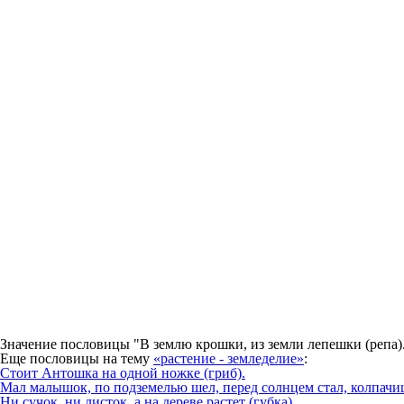
Значение пословицы
"В землю крошки, из земли лепешки (репа)
Еще пословицы на тему
«растение - земледелие»
:
Стоит Антошка на одной ножке (гриб).
Мал малышок, по подземелью шел, перед солнцем стал, колпачиш
Ни сучок, ни листок, а на дереве растет (губка).