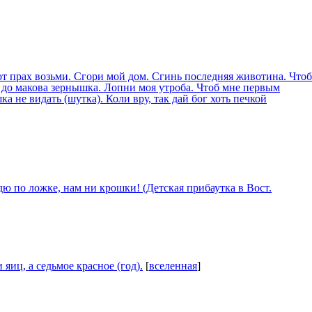
вот прах возьми. Сгори мой дом. Сгинь последняя животина. Чтоб
, до макова зернышка. Лопни моя утроба. Чтоб мне первым
а не видать (шутка). Коли вру, так дай бог хоть печкой
едю по ложке, нам ни
крошки
! (Детская прибаутка в Вост.
яиц, а седьмое красное (год).
[
вселенная
]