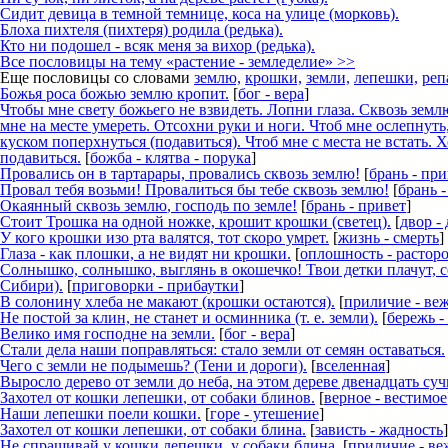
Сидит девица в темной темнице, коса на улице (морковь).
Блоха пихтеля (пихтеря) родила (редька).
Кто ни подошел - всяк меня за вихор (редька).
Все пословицы на тему «растение - земледелие» >>
Еще пословицы со словами
землю,
крошки,
земли,
лепешки,
реп
Божья роса божью
землю
кропит.
[
бог - вера
]
Чтобы мне свету божьего не взвидеть. Лопни глаза. Сквозь
земл
мне на месте умереть. Отсохни руки и ноги. Чтоб мне ослепнут
куском поперхнуться (подавиться). Чтоб мне с места не встать. Х
подавиться.
[
божба - клятва - порука
]
Провались он в тартарары, провались сквозь
землю
!
[
брань - при
Провал тебя возьми! Провалиться бы тебе cквoзь
землю
!
[
брань -
Окаянный сквозь
землю
, господь по земле!
[
брань - привет
]
Стоит Трошка на одной ножке, крошит
крошки
(светец).
[
двор -
У кого
крошки
изо рта валятся, тот скоро умрет.
[
жизнь - смерть
]
Глаза - как плошки, а не видят ни
крошки
.
[
оплошность - растор
Солнышко, солнышко, выглянь в окошечко! Твои детки плачут, 
Сибири).
[
приговорки - прибаутки
]
В солонину хлеба не макают (
крошки
остаются).
[
приличие - веж
Не постой за клин, не станет и осминника (т. е.
земли
).
[
бережь -
Велико имя господне на
земли
.
[
бог - вера
]
Стали дела наши поправляться: стало
земли
от семян оставаться.
Чего с
земли
не подымешь? (Тени и дороги).
[
вселенная
]
Выросло дерево от
земли
до неба, на этом дереве двенадцать суч
Захотел от кошки
лепешки
, от собаки блинов.
[
верное - вестимое
Наши
лепешки
поели кошки.
[
горе - утешение
]
Захотел от кошки
лепешки
, от собаки блина.
[
зависть - жадность
]
Не спрашивай у кошки
лепешки
, у собаки блина.
[
приличие - ве