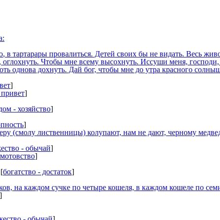
а:
ю
, в тартарары провалиться. Детей своих бы не видать. Весь жи
ь, оглохнуть. Чтобы мне всему высохнуть. Иссуши меня, господи
оть однова дохнуть. Дай бог, чтобы мне до утра красного солнышк
вет
]
 привет
]
 дом - хозяйство
]
опность
]
серу (смолу лиственницы) колупают, нам не дают, черному медв
ество - обычай
]
 мотовство
]
[
богатство - достаток
]
ков, на каждом сучке по четыре кошеля, в каждом кошеле по семи 
]
жество - обычай
]