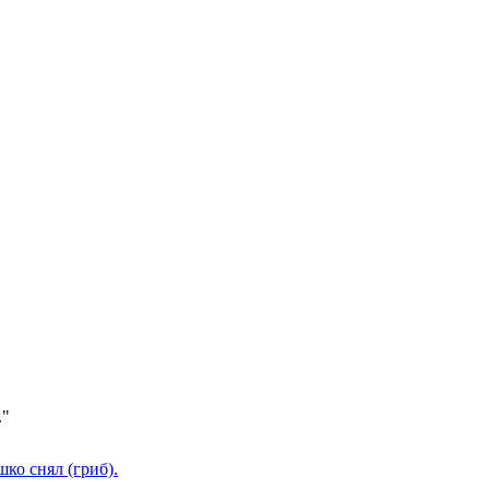
."
ко снял (гриб).