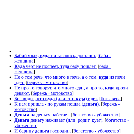
Бабий язык,
куда
ни завались, достанет.
[
баба -
женщина
]
Куда
черт не поспеет, туда бабу пошлет.
[
баба -
женщина
]
Не о том речь, что много в печь, а о том,
куда
из печи
идет.
[
бережь - мотовство
]
Не про то говорят, что много едят, а про то,
куда
крохи
девают.
[
бережь - мотовство
]
Бог видит, кто
куда
(или: что
куда
) идет.
[
бог - вера
]
К нам пришла - по рукам пошла (
деньга
).
[
бережь -
мотовство
]
Деньга
на деньгу набегает.
[
богатство - убожество
]
Деньга
деньгу наживает (или: родит, кует).
[
богатство -
убожество
]
И барину
деньга
господин.
[
богатство - убожество
]