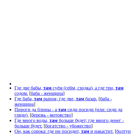
Где две бабы,
там
суём (сейм, сходка), а где три,
там
содом.
[
баба - женщина
]
Где баба,
там
рынок; где две,
там
базар.
[
баба -
женщина
]
Пироги да блины - а
там
сиди посиди (или: сиди да
гляди).
[
бережь - мотовство
]
Где много воды,
там
больше будет; где много денег -
больше будет.
[
богатство - убожество
]
Он, как сорока: где ни посидит,
там
и накастит.
[
болтун