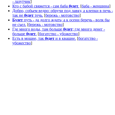
- лазутчик
]
Кто с бабой свяжется - сам баба
будет
.
[
баба - женщина
]
Добро, собьем ведро: обручи под лавку, а клепки в печь -
так не
будет
течь.
[
бережь - мотовство
]
Будет
путь - да долго ждать; а к осени беречь - волк бы
не съел.
[
бережь - мотовство
]
Где много воды, там больше
будет
; где много денег -
больше
будет
.
[
богатство - убожество
]
Есть в мошне, так
будет
и в квашне.
[
богатство -
убожество
]