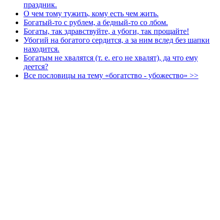
праздник.
О чем тому тужить, кому есть чем жить.
Богатый-то с рублем, а бедный-то со лбом.
Богаты, так здравствуйте, а убоги, так прощайте!
Убогий на богатого сердится, а за ним вслед без шапки
находится.
Богатым не хвалятся (т. е. его не хвалят), да что ему
деется?
Все пословицы на тему «богатство - убожество» >>