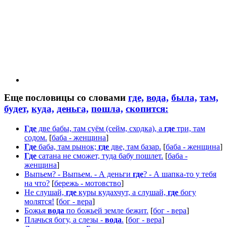
Еще пословицы со словами
где,
вода,
была,
там,
будет,
куда,
деньга,
пошла,
скопится:
Где
две бабы, там суём (сейм, сходка), а
где
три, там
содом.
[
баба - женщина
]
Где
баба, там рынок;
где
две, там базар.
[
баба - женщина
]
Где
сатана не сможет, туда бабу пошлет.
[
баба -
женщина
]
Выпьем? - Выпьем. - А деньги
где
? - А шапка-то у тебя
на что?
[
бережь - мотовство
]
Не слушай,
где
куры кудахчут, а слушай,
где
богу
молятся!
[
бог - вера
]
Божья
вода
по божьей земле бежит.
[
бог - вера
]
Плачься богу, а слезы -
вода
.
[
бог - вера
]