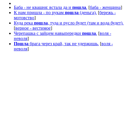
Баба - не квашня: встала да и
пошла
.
[
баба - женщина
]
К нам пришла - по рукам
пошла
(деньга).
[
бережь -
мотовство
]
Куда река
пошла
, туда и русло будет (там и вода будет).
[
верное - вестимое
]
Черепашка с зайцем навыпередки
пошла
.
[
воля -
неволя
]
Пошла
брага через край, так не удержишь.
[
воля -
неволя
]