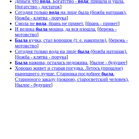
Деньги что
вода
. Богатство -
вода
: пришла и ушла.
[
богатство - достаток
]
Сегодня только
вода
на лице была (божба натощак).
[
божба - клятва - порука
]
Смола не
вода
, брань не привет.
[
брань - привет
]
И велика
была
мошна, да вся изошла.
[
бережь -
мотовство
]
Была
кучка, стал ворошок (т. е. накопили).
[
бережь -
мотовство
]
Сегодня только вода на лице
была
(божба натощак).
[
божба - клятва - порука
]
Была
нажива, осталась недожива.
[
былое - будущее
]
Хорошо живет и старая погудка. Летось (прошлое)
нынешнего лучше. Старинка посдобнее
была
.
Старинного закалу (покрою, старосветский человек).
[
былое - будущее
]