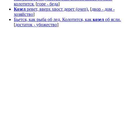
колотится.
[
горе - беда
]
Козел
ревет, вверх хвост дерет (очеп).
[
двор - дом -
хозяйство
]
Бьется, как рыба об лед. Колотится, как
козел
об ясли.
[
достаток - убожество
]