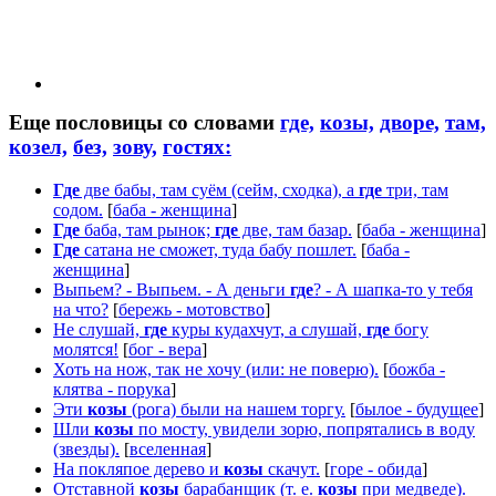
Еще пословицы со словами
где,
козы,
дворе,
там,
козел,
без,
зову,
гостях:
Где
две бабы, там суём (сейм, сходка), а
где
три, там
содом.
[
баба - женщина
]
Где
баба, там рынок;
где
две, там базар.
[
баба - женщина
]
Где
сатана не сможет, туда бабу пошлет.
[
баба -
женщина
]
Выпьем? - Выпьем. - А деньги
где
? - А шапка-то у тебя
на что?
[
бережь - мотовство
]
Не слушай,
где
куры кудахчут, а слушай,
где
богу
молятся!
[
бог - вера
]
Хоть на нож, так не хочу (или: не поверю).
[
божба -
клятва - порука
]
Эти
козы
(рога) были на нашем торгу.
[
былое - будущее
]
Шли
козы
по мосту, увидели зорю, попрятались в воду
(звезды).
[
вселенная
]
На покляпое дерево и
козы
скачут.
[
горе - обида
]
Отставной
козы
барабанщик (т. е.
козы
при медведе).