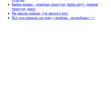
Бабьи враки - девичьи присухи; бабы врут, девкам
присуху дают.
Не милое прялье, где милого нет.
Все пословицы на тему «любовь - нелюбовь» >>