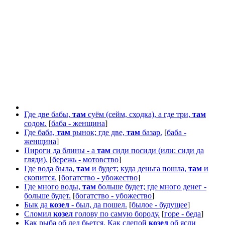
Где две бабы,
там
суём (сейм, сходка), а где три,
там
содом.
[
баба - женщина
]
Где баба,
там
рынок; где две,
там
базар.
[
баба -
женщина
]
Пироги да блины - а
там
сиди посиди (или: сиди да
гляди).
[
бережь - мотовство
]
Где вода была,
там
и будет; куда деньга пошла,
там
и
скопится.
[
богатство - убожество
]
Где много воды,
там
больше будет; где много денег -
больше будет.
[
богатство - убожество
]
Бык да
козел
- был, да пошел.
[
былое - будущее
]
Сломил
козел
голову по самую бороду.
[
горе - беда
]
Как рыба об лед бьется. Как слепой
козел
об ясли