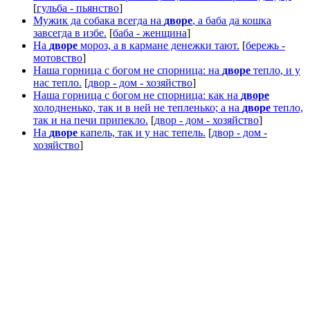
[
гульба - пьянство
]
Мужик да собака всегда на
дворе
, а баба да кошка
завсегда в избе.
[
баба - женщина
]
На
дворе
мороз, а в кармане денежки тают.
[
бережь -
мотовство
]
Наша горница с богом не спорница: на
дворе
тепло, и у
нас тепло.
[
двор - дом - хозяйство
]
Наша горница с богом не спорница: как на
дворе
холодненько, так и в ней не тепленько; а на
дворе
тепло,
так и на печи припекло.
[
двор - дом - хозяйство
]
На
дворе
капель, так и у нас тепель.
[
двор - дом -
хозяйство
]