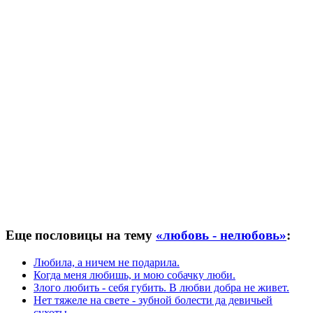
Еще пословицы на тему
«любовь - нелюбовь»
:
Любила, а ничем не подарила.
Когда меня любишь, и мою собачку люби.
Злого любить - себя губить. В любви добра не живет.
Нет тяжеле на свете - зубной болести да девичьей
сухоты.