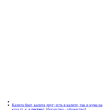
Калита брат, калита друг; есть в калите, так и кума на
куге (т. е. в
гостях
).
[
богатство - убожество
]