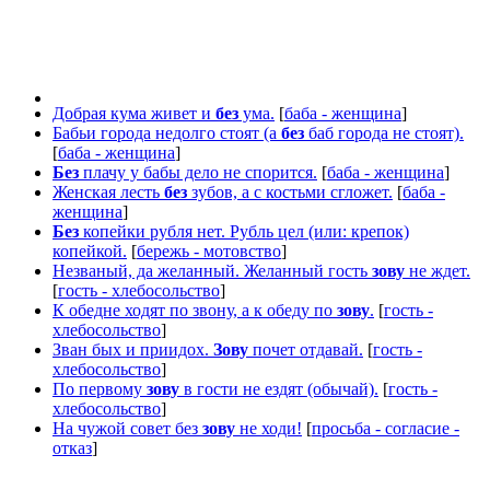
Добрая кума живет и
без
ума.
[
баба - женщина
]
Бабьи города недолго стоят (а
без
баб города не стоят).
[
баба - женщина
]
Без
плачу у бабы дело не спорится.
[
баба - женщина
]
Женская лесть
без
зубов, а с костьми сгложет.
[
баба -
женщина
]
Без
копейки рубля нет. Рубль цел (или: крепок)
копейкой.
[
бережь - мотовство
]
Незваный, да желанный. Желанный гость
зову
не ждет.
[
гость - хлебосольство
]
К обедне ходят по звону, а к обеду по
зову
.
[
гость -
хлебосольство
]
Зван бых и приидох.
Зову
почет отдавай.
[
гость -
хлебосольство
]
По первому
зову
в гости не ездят (обычай).
[
гость -
хлебосольство
]
На чужой совет без
зову
не ходи!
[
просьба - согласие -
отказ
]