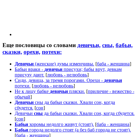
Еще пословицы со словами
девичьи,
сны,
бабьи,
сказки,
орехи,
потехи:
Девичьи
(женские) думы изменчивы.
[
баба - женщина
]
Бабьи враки -
девичьи
присухи; бабы врут, девкам
присуху дают.
[
любовь - нелюбовь
]
Сиди, девица, за тремя порогами. Орехи -
девичьи
потехи.
[
любовь - нелюбовь
]
Не к лицу бабке
девичьи
пляски.
[
приличие - вежество -
обычай
]
Девичьи
сны да бабьи сказки. Хвали сон, когда
сбудется.
[
сон
]
Девичьи
сны
да бабьи сказки. Хвали сон, когда сбудется.
[
сон
]
Бабьи
хоромы недолго живут (стоят).
[
баба - женщина
]
Бабьи
города недолго стоят (а без баб города не стоят).
[
баба - женщина
]