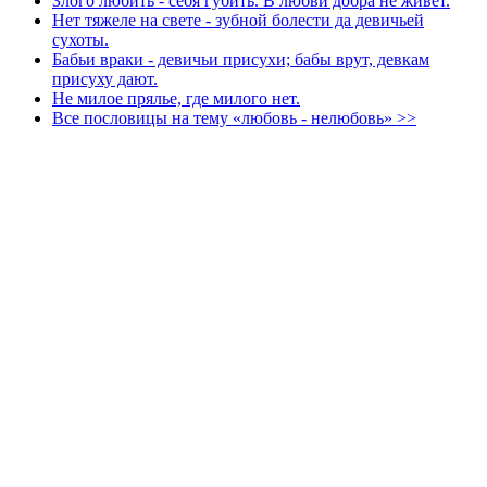
Злого любить - себя губить. В любви добра не живет.
Нет тяжеле на свете - зубной болести да девичьей
сухоты.
Бабьи враки - девичьи присухи; бабы врут, девкам
присуху дают.
Не милое прялье, где милого нет.
Все пословицы на тему «любовь - нелюбовь» >>