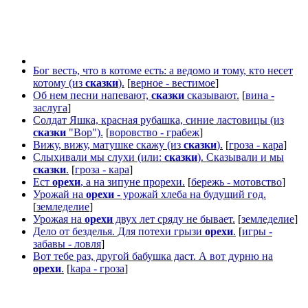
Бог весть, что в котоме есть: а ведомо и тому, кто несет
котому (из
сказки
).
[
верное - вестимое
]
Об нем песни напевают,
сказки
сказывают.
[
вина -
заслуга
]
Солдат Яшка, красная рубашка, синие ластовицы (из
сказки
"Вор").
[
воровство - грабеж
]
Вижу, вижу, матушке скажу (из
сказки
).
[
гроза - кара
]
Слыхивали мы слухи (или:
сказки
). Сказывали и мы
сказки
.
[
гроза - кара
]
Ест
орехи
, а на зипуне прорехи.
[
бережь - мотовство
]
Урожай на
орехи
- урожай хлеба на будущий год.
[
земледелие
]
Урожая на
орехи
двух лет сряду не бывает.
[
земледелие
]
Дело от безделья. Для потехи грызи
орехи
.
[
игры -
забавы - ловля
]
Вот тебе раз, другой бабушка даст. А вот дурню на
орехи
.
[
kapa - гроза
]