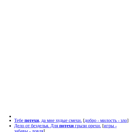
Тебе
потехи
, да мне худые смехи.
[
добро - милость - зло
]
Дело от безделья. Для
потехи
грызи орехи.
[
игры -
забавы - ловля
]