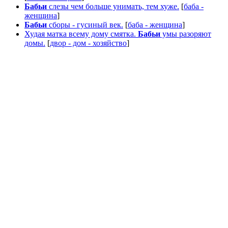
Бабьи
слезы чем больше унимать, тем хуже.
[
баба -
женщина
]
Бабьи
сборы - гусиный век.
[
баба - женщина
]
Худая матка всему дому смятка.
Бабьи
умы разоряют
домы.
[
двор - дом - хозяйство
]