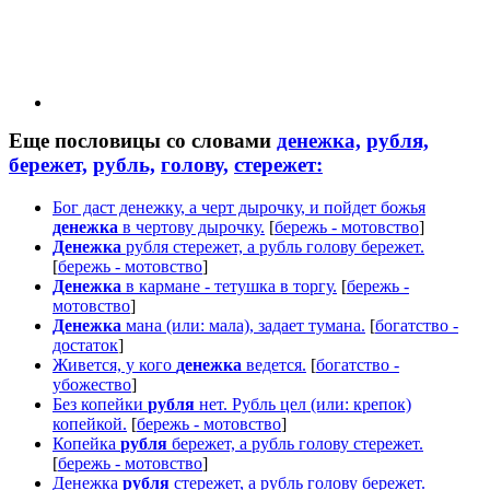
Еще пословицы со словами
денежка,
рубля,
бережет,
рубль,
голову,
стережет:
Бог даст денежку, а черт дырочку, и пойдет божья
денежка
в чертову дырочку.
[
бережь - мотовство
]
Денежка
рубля стережет, а рубль голову бережет.
[
бережь - мотовство
]
Денежка
в кармане - тетушка в торгу.
[
бережь -
мотовство
]
Денежка
мана (или: мала), задает тумана.
[
богатство -
достаток
]
Живется, у кого
денежка
ведется.
[
богатство -
убожество
]
Без копейки
рубля
нет. Рубль цел (или: крепок)
копейкой.
[
бережь - мотовство
]
Копейка
рубля
бережет, а рубль голову стережет.
[
бережь - мотовство
]
Денежка
рубля
стережет, а рубль голову бережет.