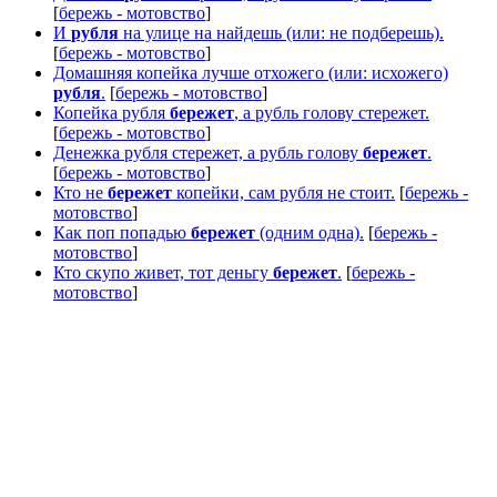
[
бережь - мотовство
]
И
рубля
на улице на найдешь (или: не подберешь).
[
бережь - мотовство
]
Домашняя копейка лучше отхожего (или: исхожего)
рубля
.
[
бережь - мотовство
]
Копейка рубля
бережет
, а рубль голову стережет.
[
бережь - мотовство
]
Денежка рубля стережет, а рубль голову
бережет
.
[
бережь - мотовство
]
Кто не
бережет
копейки, сам рубля не стоит.
[
бережь -
мотовство
]
Как поп попадью
бережет
(одним одна).
[
бережь -
мотовство
]
Кто скупо живет, тот деньгу
бережет
.
[
бережь -
мотовство
]