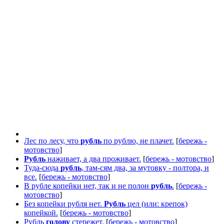
Лес по лесу, что
рубль
по рублю, не плачет.
[
бережь -
мотовство
]
Рубль
наживает, а два проживает.
[
бережь - мотовство
]
Туда-сюда
рубль
, там-сям два, за мутовку - полтора, и
все.
[
бережь - мотовство
]
В рубле копейки нет, так и не полон
рубль
.
[
бережь -
мотовство
]
Без копейки рубля нет.
Рубль
цел (или: крепок)
копейкой.
[
бережь - мотовство
]
Рубль
голову
стережет.
[
бережь - мотовство
]