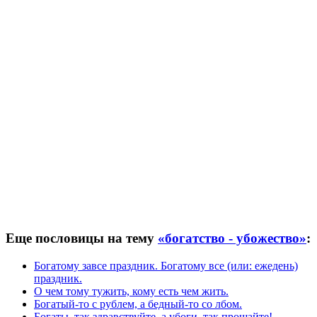
Еще пословицы на тему
«богатство - убожество»
:
Богатому завсе праздник. Богатому все (или: ежедень)
праздник.
О чем тому тужить, кому есть чем жить.
Богатый-то с рублем, а бедный-то со лбом.
Богаты, так здравствуйте, а убоги, так прощайте!