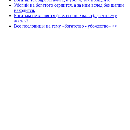
Убогий на богатого сердится, а за ним вслед без шапки
находится.
Богатым не хвалятся (т. е. его не хвалят), да что ему
деется?
Все пословицы на тему «богатство - убожество» >>