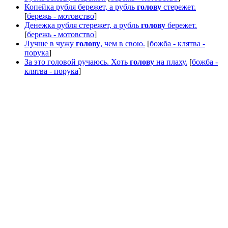
Копейка рубля бережет, а рубль
голову
стережет.
[
бережь - мотовство
]
Денежка рубля стережет, а рубль
голову
бережет.
[
бережь - мотовство
]
Лучше в чужу
голову
, чем в свою.
[
божба - клятва -
порука
]
За это головой ручаюсь. Хоть
голову
на плаху.
[
божба -
клятва - порука
]