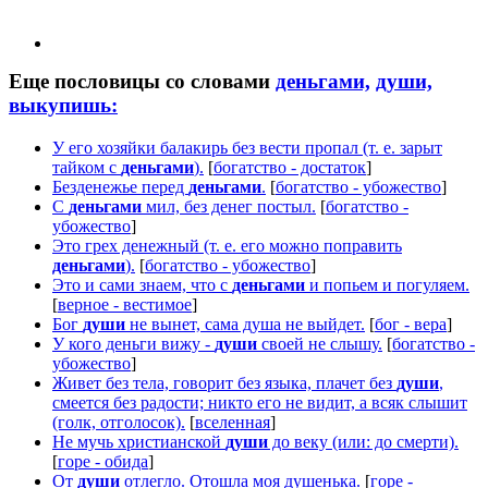
Еще пословицы со словами
деньгами,
души,
выкупишь:
У его хозяйки балакирь без вести пропал (т. е. зарыт
тайком с
деньгами
).
[
богатство - достаток
]
Безденежье перед
деньгами
.
[
богатство - убожество
]
С
деньгами
мил, без денег постыл.
[
богатство -
убожество
]
Это грех денежный (т. е. его можно поправить
деньгами
).
[
богатство - убожество
]
Это и сами знаем, что с
деньгами
и попьем и погуляем.
[
верное - вестимое
]
Бог
души
не вынет, сама душа не выйдет.
[
бог - вера
]
У кого деньги вижу -
души
своей не слышу.
[
богатство -
убожество
]
Живет без тела, говорит без языка, плачет без
души
,
смеется без радости; никто его не видит, а всяк слышит
(голк, отголосок).
[
вселенная
]
Не мучь христианской
души
до веку (или: до смерти).
[
горе - обида
]
От
души
отлегло. Отошла моя душенька.
[
горе -