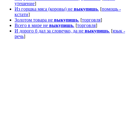
утешение
]
Из горшка мяса (коровы) не
выкупишь
.
[
помощь -
кстати
]
Золотом товара не
выкупишь
.
[
торговля
]
Всего в мире не
выкупишь
.
[
торговля
]
И дорого б дал за словечко, да не
выкупишь
.
[
язык -
речь
]