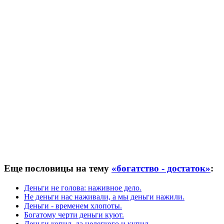
Еще пословицы на тему
«богатство - достаток»
:
Деньги не голова: наживное дело.
Не деньги нас наживали, а мы деньги нажили.
Деньги - временем хлопоты.
Богатому черти деньги куют.
Деньги копил, да нелегкого и купил.