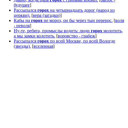
будущее
]
Рассыпался
горох
на четырнадцать дорог (народ из
церкви).
[
вера (загадки)
]
Кабы на
горох
не мороз, он бы через тын перерос.
[
воля
- неволя
]
Ну-те, ребята, промыслы водить: люди
горох
молотить,
а мы замки колотить.
[
воровство - грабеж
]
Рассыпался
горох
по всей Москве, по всей Вологде
(звезды).
[
вселенная
]