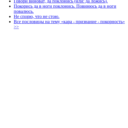
Говори виноват, да поклонись (или: да ложись).
Покорись да в ноги поклонись. Повинюсь да в ноги
повалюсь.
Не спорю, что не стою.
Все пословицы на тему «кара - признание - покорность»
>>