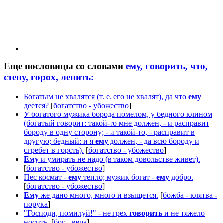
Еще пословицы со словами
ему,
говорить,
что,
стену,
горох,
лепить:
Богатым не хвалятся (т. е. его не хвалят), да что
ему
деется?
[
богатство - убожество
]
У богатого мужика борода помелом, у бедного клином
(богатый говорит: такой-то мне должен, - и расправит
бороду в одну сторону; - и такой-то, - расправит в
другую; бедный: и я
ему
должен, - да всю бороду и
сгребет в горсть).
[
богатство - убожество
]
Ему
и умирать не надо (в таком довольстве живет).
[
богатство - убожество
]
Пес космат -
ему
тепло; мужик богат -
ему
добро.
[
богатство - убожество
]
Ему
же дано много, много и взыщется.
[
божба - клятва -
порука
]
"Господи, помилуй!" - не грех
говорить
и не тяжело
носить.
[
бог - вера
]