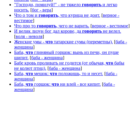
"Господи, помилуй!" - не тяжело
говорить
и легко
носить.
[
бог - вера
]
Что о том и
говорить
, что курица не доит.
[
верное -
вестимое
]
Что про то
говорить
, чего не варить.
[
верное - вестимое
]
И велик лизун бог дал корове, да
говорить
не велел.
[
воля - неволя
]
Женские умы -
что
татарские сумы (переметны).
[
баба -
женщина
]
Баба,
что
глиняный горшок: вынь из печи, он пуще
шипит.
[
баба - женщина
]
Бабе кровь проливать не годится (от обычая,
что
бабы
не колют птиц).
[
баба - женщина
]
Баба,
что
мешок:
что
положишь, то и несет.
[
баба -
женщина
]
Баба,
что
горшок:
что
ни влей - все кипит.
[
баба -
женщина
]