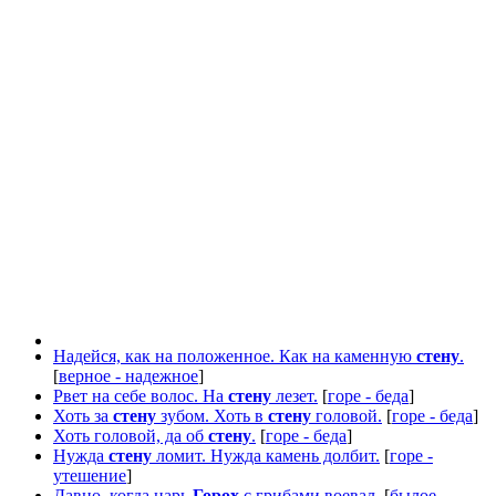
Надейся, как на положенное. Как на каменную
стену
.
[
верное - надежное
]
Рвет на себе волос. На
стену
лезет.
[
горе - беда
]
Хоть за
стену
зубом. Хоть в
стену
головой.
[
горе - беда
]
Хоть головой, да об
стену
.
[
горе - беда
]
Нужда
стену
ломит. Нужда камень долбит.
[
горе -
утешение
]
Давно, когда царь
Горох
с грибами воевал.
[
былое -