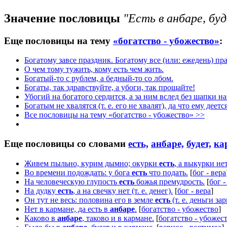
Значение пословицы
"Есть в анбаре, буд
Еще пословицы на тему
«богатство - убожество»
:
Богатому завсе праздник. Богатому все (или: ежедень) пр
О чем тому тужить, кому есть чем жить.
Богатый-то с рублем, а бедный-то со лбом.
Богаты, так здравствуйте, а убоги, так прощайте!
Убогий на богатого сердится, а за ним вслед без шапки на
Богатым не хвалятся (т. е. его не хвалят), да что ему деетс
Все пословицы на тему «богатство - убожество» >>
Еще пословицы со словами
есть,
анбаре,
будет,
ка
Живем пыльно, курим дымно; окурки
есть
, а выкурки нет
Во времени подождать: у бога
есть
что подать.
[
бог - вера
На человеческую глупость
есть
божья премудрость.
[
бог -
На дудку
есть
, а на свечку нет (т. е. денег).
[
бог - вера
]
Он тут не весь: половина его в земле
есть
(т. е. деньги за
Нет в кармане, да есть в
анбаре
.
[
богатство - убожество
]
Каково в
анбаре
, таково и в кармане.
[
богатство - убожес