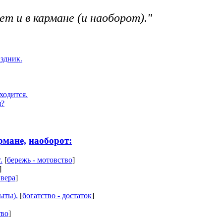
ет и в кармане (и наоборот)."
аздник.
ходится.
я?
рмане,
наоборот:
.
[
бережь - мотовство
]
]
 вера
]
рыты).
[
богатство - достаток
]
тво
]