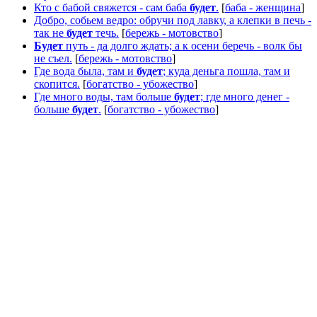
Кто с бабой свяжется - сам баба
будет
.
[
баба - женщина
]
Добро, собьем ведро: обручи под лавку, а клепки в печь -
так не
будет
течь.
[
бережь - мотовство
]
Будет
путь - да долго ждать; а к осени беречь - волк бы
не съел.
[
бережь - мотовство
]
Где вода была, там и
будет
; куда деньга пошла, там и
скопится.
[
богатство - убожество
]
Где много воды, там больше
будет
; где много денег -
больше
будет
.
[
богатство - убожество
]