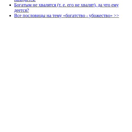
Богатым не хвалятся (т. е. его не хвалят), да что ему
деется?
Все пословицы на тему «богатство - убожество» >>