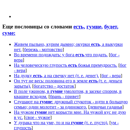
Еще пословицы со словами
есть,
гумне,
будет,
суме:
Живем пыльно, курим дымно; окурки
есть
, а выкурки
нет.
[
бережь - мотовство
]
Во времени подождать: у бога
есть
что подать.
[
бог -
вера
]
На человеческую глупость
есть
божья премудрость.
[
бог
- вера
]
На дудку
есть
, а на свечку нет (т. е. денег).
[
бог - вера
]
Он тут не весь: половина его в земле
есть
(т. е. деньги
зарыты).
[
богатство - достаток
]
В поле ужином, в
гумне
умолотом, в засеке спором, в
квашне всходом.
[
брань - привет
]
Слушают на
гумне
: дружный стукоток - идти в большую
семью; один молотит - за одинокого.
[
девичьи гаданья
]
На чужом
гумне
нет корысти мне. На чужой кус не дую
в ус.
[
свое - чужое
]
У дурака что на уме, то и на
гумне
(т. е. пусто).
[
ум -
глупость
]