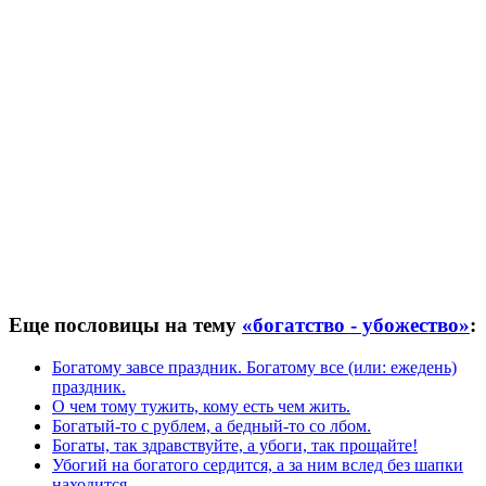
Еще пословицы на тему
«богатство - убожество»
:
Богатому завсе праздник. Богатому все (или: ежедень)
праздник.
О чем тому тужить, кому есть чем жить.
Богатый-то с рублем, а бедный-то со лбом.
Богаты, так здравствуйте, а убоги, так прощайте!
Убогий на богатого сердится, а за ним вслед без шапки
находится.