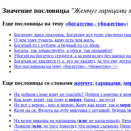
Значение пословицы
"Жемчуг гарнцами 
Еще пословицы на тему
«богатство - убожество»
:
Богатому завсе праздник. Богатому все (или: ежедень) пр
О чем тому тужить, кому есть чем жить.
Богатый-то с рублем, а бедный-то со лбом.
Богаты, так здравствуйте, а убоги, так прощайте!
Убогий на богатого сердится, а за ним вслед без шапки на
Богатым не хвалятся (т. е. его не хвалят), да что ему деетс
Все пословицы на тему «богатство - убожество» >>
Еще пословицы со словами
жемчуг,
гарнцами,
ме
На добром слове кому не спасибо? Доброе словечко в жем
Как кому верят, так тому и
мерят
.
[
вина - заслуга
]
Не все с верою - ино и мерою. Кому как верят, так и
меря
Коли на св. Федота на дубу макушка с опушкой, будешь м
На ветер мякины не напашешь (
или
: не напасешься).
[
бер
Дожили (
или
: до того дожили), что ножки съежили.
[
бере