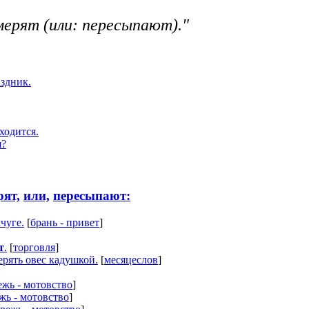
мерят (или: пересыпают)."
аздник.
ходится.
я?
рят,
или,
пересыпают:
чуге.
[
брань - привет
]
т
.
[
торговля
]
ерять овес кадушкой.
[
месяцеслов
]
ежь - мотовство
]
жь - мотовство
]