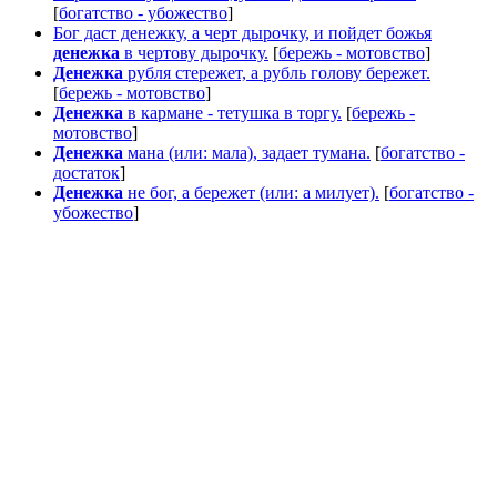
[
богатство - убожество
]
Бог даст денежку, а черт дырочку, и пойдет божья
денежка
в чертову дырочку.
[
бережь - мотовство
]
Денежка
рубля стережет, а рубль голову бережет.
[
бережь - мотовство
]
Денежка
в кармане - тетушка в торгу.
[
бережь -
мотовство
]
Денежка
мана (или: мала), задает тумана.
[
богатство -
достаток
]
Денежка
не бог, а бережет (или: а милует).
[
богатство -
убожество
]