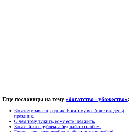
Еще пословицы на тему
«богатство - убожество»
:
Богатому завсе праздник. Богатому все (или: ежедень)
праздник.
О чем тому тужить, кому есть чем жить.
Богатый-то с рублем, а бедный-то со лбом.
Богаты, так здравствуйте, а убоги, так прощайте!