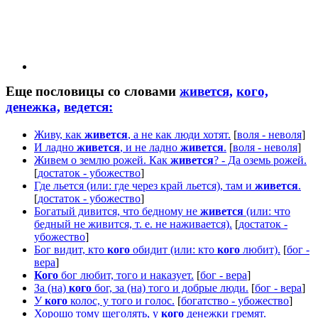
Еще пословицы со словами
живется,
кого,
денежка,
ведется:
Живу, как
живется
, а не как люди хотят.
[
воля - неволя
]
И ладно
живется
, и не ладно
живется
.
[
воля - неволя
]
Живем о землю рожей. Как
живется
? - Да оземь рожей.
[
достаток - убожество
]
Где льется (или: где через край льется), там и
живется
.
[
достаток - убожество
]
Богатый дивится, что бедному не
живется
(или: что
бедный не живится, т. е. не наживается).
[
достаток -
убожество
]
Бог видит, кто
кого
обидит (или: кто
кого
любит).
[
бог -
вера
]
Кого
бог любит, того и наказует.
[
бог - вера
]
За (на)
кого
бог, за (на) того и добрые люди.
[
бог - вера
]
У
кого
колос, у того и голос.
[
богатство - убожество
]
Хорошо тому щеголять, у
кого
денежки гремят.