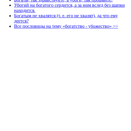
Убогий на богатого сердится, а за ним вслед без шапки
находится.
Богатым не хвалятся (т. е. его не хвалят), да что ему
деется?
Все пословицы на тему «богатство - убожество» >>