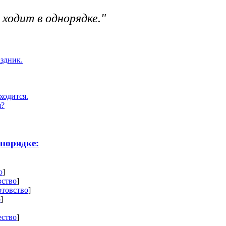
 ходит в однорядке."
аздник.
ходится.
я?
днорядке:
о
]
вство
]
отовство
]
о
]
ество
]