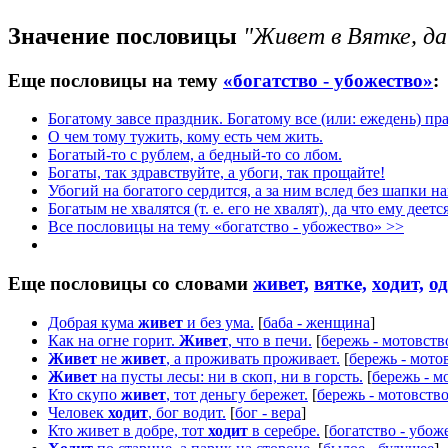
Значение пословицы
"Живет в Вятке, да
Еще пословицы на тему
«богатство - убожество»
:
Богатому завсе праздник. Богатому все (или: ежедень) пр
О чем тому тужить, кому есть чем жить.
Богатый-то с рублем, а бедный-то со лбом.
Богаты, так здравствуйте, а убоги, так прощайте!
Убогий на богатого сердится, а за ним вслед без шапки на
Богатым не хвалятся (т. е. его не хвалят), да что ему деетс
Все пословицы на тему «богатство - убожество» >>
Еще пословицы со словами
живет,
вятке,
ходит,
о
Добрая кума
живет
и без ума.
[
баба - женщина
]
Как на огне горит.
Живет
, что в печи.
[
бережь - мотовств
Живет
не
живет
, а проживать проживает.
[
бережь - мото
Живет
на пусты лесы: ни в скоп, ни в горсть.
[
бережь - м
Кто скупо
живет
, тот деньгу бережет.
[
бережь - мотовств
Человек
ходит
, бог водит.
[
бог - вера
]
Кто живет в добре, тот
ходит
в серебре.
[
богатство - убож