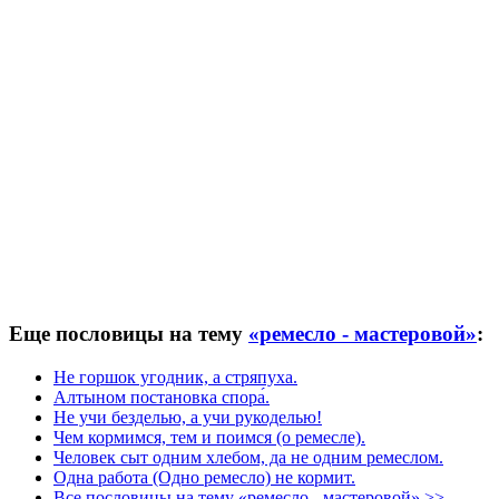
Еще пословицы на тему
«ремесло - мастеровой»
:
Не горшок угодник, а стряпуха.
Алтыном постановка спора́.
Не учи безделью, а учи рукоделью!
Чем кормимся, тем и поимся (о ремесле).
Человек сыт одним хлебом, да не одним ремеслом.
Одна работа (Одно ремесло) не кормит.
Все пословицы на тему «ремесло - мастеровой» >>