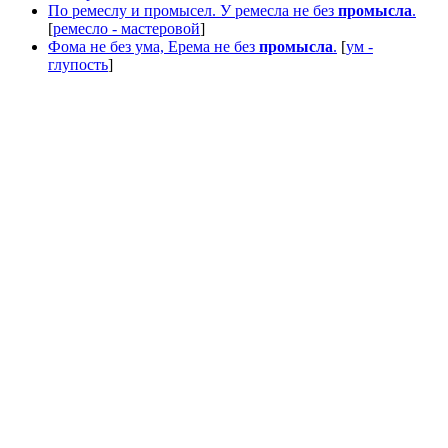
По ремеслу и промысел. У ремесла не без
промысла
.
[
ремесло - мастеровой
]
Фома не без ума, Ерема не без
промысла
.
[
ум -
глупость
]