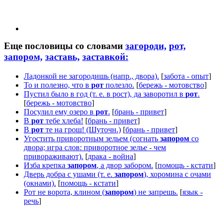
Еще пословицы со словами
загороди,
рот,
запором,
заставь,
заставкой:
Ладонкой не загородишь (напр., двора).
[
забота - опыт
]
То и полезно, что в
рот
полезло.
[
бережь - мотовство
]
Пустил было в год (т. е. в рост), да заворотил в
рот
.
[
бережь - мотовство
]
Посулил ему озеро в
рот
.
[
брань - привет
]
В
рот
тебе хлеба!
[
брань - привет
]
В
рот
те на грош! (Шуточн.)
[
брань - привет
]
Угостить приворотным зельем (согнать
запором
со
двора; игра слов: приворотное зелье - чем
привораживают).
[
драка - война
]
Изба крепка
запором
, а двор забором.
[
помощь - кстати
]
Дверь добра с ушами (т. е.
запором
), хоромина с очами
(окнами).
[
помощь - кстати
]
Рот не ворота, клином (
запором
) не запрешь.
[
язык -
речь
]