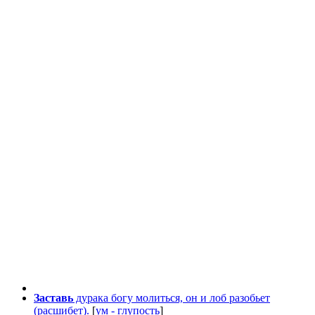
Заставь
дурака богу молиться, он и лоб разобьет
(расшибет).
[
ум - глупость
]