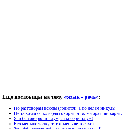
Еще пословицы на тему
«язык - речь»
:
По разговорам всюды (годится), а по делам никуды.
Не та хозяйка, которая говорит, а та, которая щи варит.
Я тебе говорю не глум, а ты бери на ум!
Кто меньше толкует, тот меньше тоскует.
Зарубай, сглаживай, да никому не сказывай!