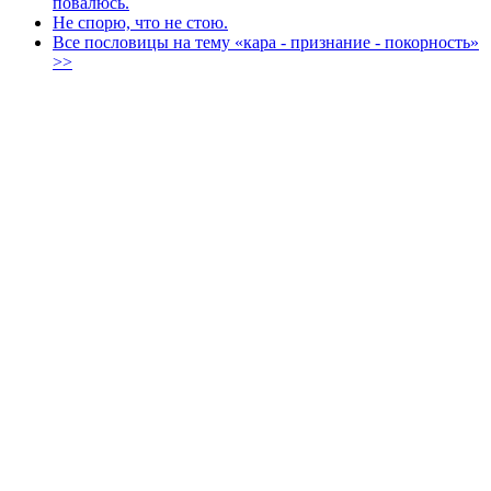
повалюсь.
Не спорю, что не стою.
Все пословицы на тему «кара - признание - покорность»
>>