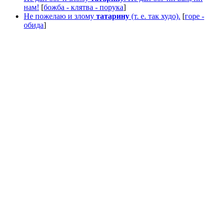
нам!
[
божба - клятва - порука
]
Не пожелаю и злому
татарину
(т. е. так худо).
[
горе -
обида
]