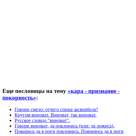
Еще пословицы на тему
«кара - признание -
покорность»
:
Говори смело: отчего спина засвербела?
Кругом виноват. Виноват, так виноват.
Русское словцо "виноват".
Говори виноват, да поклонись (или: да ложись).
Покорись да в ноги поклонись. Повинюсь да в ноги