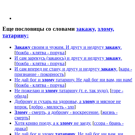
Еще пословицы со словами
закажу,
злому,
татарину:
Закажу
своим и чужим. И другу и недругу
закажу
.
[
божба - клятва - порука
]
И сам зарекусь (закаюсь) и другу и недругу
закажу
.
[
божба - клятва - порука
]
И сам вперед не стану, и другу и недругу
закажу
.
[
кара -
признание - покорность
]
Не дай бог и
злому
татарину. Не дай бог ни вам, ни нам!
[
божба - клятва - порука
]
Не пожелаю и
злому
татарину (т. е. так худо).
[
горе -
обида
]
Доброму и сухарь на здоровье, а
злому
и мясное не
впрок.
[
добро - милость - зло
]
Злому
- смерть, а доброму - воскресение.
[
жизнь -
смерть
]
Хотя криво поеду, а к
злому
не заеду.
[
ссора - брань -
драка
]
Не дай бог и злому
татарину
. Не дай бог ни вам, ни