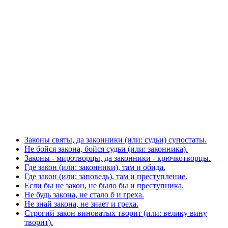
Законы святы, да законники (или: судьи) супостаты.
Не бойся закона, бойся судьи (или: законника).
Законы - миротворцы, да законники - крючкотворцы.
Где закон (или: законники), там и обида.
Где закон (или: заповедь), там и преступление.
Если бы не закон, не было бы и преступника.
Не будь закона, не стало б и греха.
Не знай закона, не знает и греха.
Строгий закон виноватых творит (или: велику вину
творит).