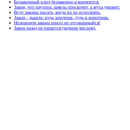
Беззаконный клич беззаконно и внемлется.
Закон, что паутина: шмель проскочит, а муха увязнет.
Всуе законы писать, когда их не исполнять.
Закон - дышло: куда захочешь, туда и воротишь.
Незнанием закона никто не отговаривайся!
Закон назад не пишется (задним числом).