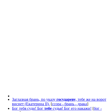
Заглазная брань, по указу
государеву
, тебе же на ворот
виснет (Екатерина II).
[
ссора - брань - драка
]
Бог тебя суди! Бог
тебе
судья! Бог его накажи!
[
бог -