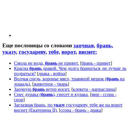
Еще пословицы со словами
заочная,
брань,
указу,
государеву,
тебе,
ворот,
виснет:
Смола не вода,
брань
не привет.
[
брань - привет
]
Красна
брань
дракой. Чем долго браниться, не лучше ль
подраться?
[
драка - война
]
Волчья снедь, воронье мясо, травяной мешок (
брань
на
лошадь).
[
животное - тварь
]
Заочную
брань
ветер носит.
[
клевета - напраслина
]
Снес дурака (
брань
), снесет и кулака.
[
мир - ссора -
спор
]
Заглазная брань, по
указу
государеву, тебе же на ворот
виснет (Екатерина II).
[
ссора - брань - драка
]