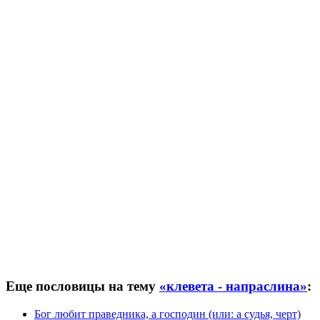
Еще пословицы на тему
«клевета - напраслина»
:
Бог любит праведника, а господин (или: а судья, черт)