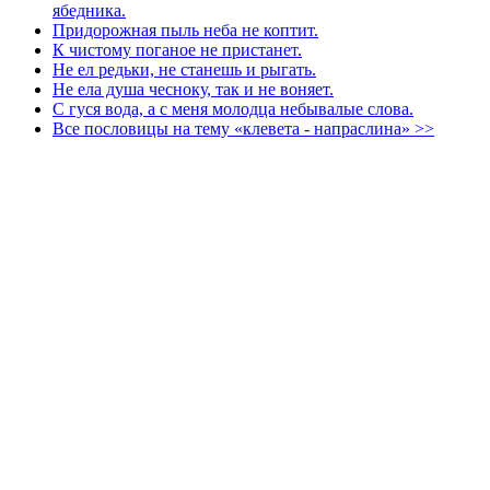
ябедника.
Придорожная пыль неба не коптит.
К чистому поганое не пристанет.
Не ел редьки, не станешь и рыгать.
Не ела душа чесноку, так и не воняет.
С гуся вода, а с меня молодца небывалые слова.
Все пословицы на тему «клевета - напраслина» >>