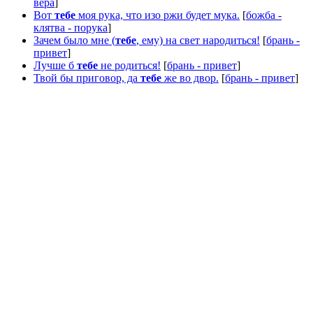
вера
]
Вот
тебе
моя рука, что изо ржи будет мука.
[
божба -
клятва - порука
]
Зачем было мне (
тебе
, ему) на свет народиться!
[
брань -
привет
]
Лучше б
тебе
не родиться!
[
брань - привет
]
Твой бы приговор, да
тебе
же во двор.
[
брань - привет
]