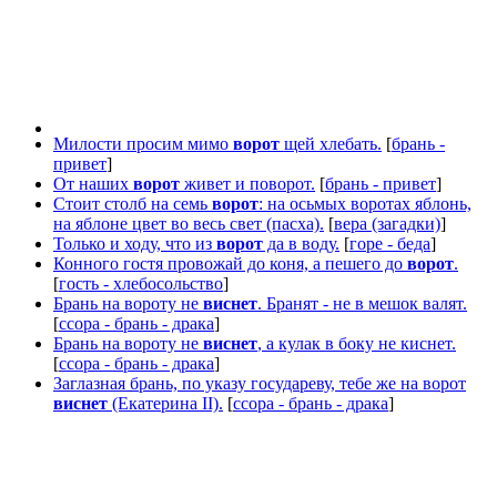
Милости просим мимо
ворот
щей хлебать.
[
брань -
привет
]
От наших
ворот
живет и поворот.
[
брань - привет
]
Стоит столб на семь
ворот
: на осьмых воротах яблонь,
на яблоне цвет во весь свет (пасха).
[
вера (загадки)
]
Только и ходу, что из
ворот
да в воду.
[
горе - беда
]
Конного гостя провожай до коня, а пешего до
ворот
.
[
гость - хлебосольство
]
Брань на вороту не
виснет
. Бранят - не в мешок валят.
[
ссора - брань - драка
]
Брань на вороту не
виснет
, а кулак в боку не киснет.
[
ссора - брань - драка
]
Заглазная брань, по указу государеву, тебе же на ворот
виснет
(Екатерина II).
[
ссора - брань - драка
]