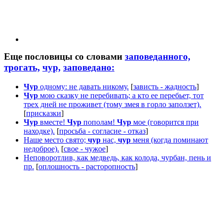
Еще пословицы со словами
заповеданного,
трогать,
чур,
заповедано:
Чур
одному: не давать никому.
[
зависть - жадность
]
Чур
мою сказку не перебивать; а кто ее перебьет, тот
трех дней не проживет (тому змея в горло заползет).
[
присказки
]
Чур
вместе!
Чур
пополам!
Чур
мое (говорится при
находке).
[
просьба - согласие - отказ
]
Наше место свято;
чур
нас,
чур
меня (когда поминают
недоброе).
[
свое - чужое
]
Неповоротлив, как медведь, как колода, чурбан, пень и
пр.
[
оплошность - расторопность
]