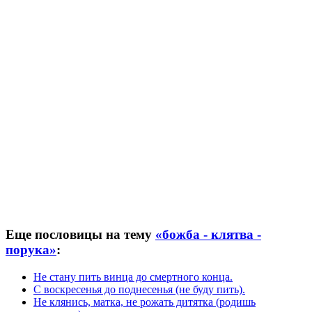
Еще пословицы на тему
«божба - клятва -
порука»
:
Не стану пить винца до смертного конца.
С воскресенья до поднесенья (не буду пить).
Не клянись, матка, не рожать дитятка (родишь