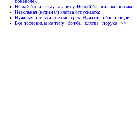
поневоле).
Не дай бог и злому татарину. Не дай бог ни вам, ни нам!
Невольная (нуженая) клятва отпускается.
Нуженая присяга - не наш грех. Нуженого бог прощает.
Все пословицы на тему «божба - клятва - порука» >>