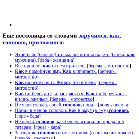
Еще пословицы со словами
заручился,
как,
головою,
приложился:
Этой бабе (барыне) только бы штаны надеть (байка,
как
мужчина).
[
баба - женщина
]
Все прошло,
как
огнем прижгло.
[
бережь - мотовство
]
Как
в помойную яму.
Как
в пропасть.
[
бережь -
мотовство
]
Как
на огне горит. Живет, что в печи.
[
бережь -
мотовство
]
Как
ни берегутся, а растрясутся.
Как
ни беречься, а,
видно, ожечься.
[
бережь - мотовство
]
Не черт толкал, своей
головою
попал.
[
воля - неволя
]
Попал в мешок головой. Как в омут (в яму)
головою
.
[
горе - беда
]
Не верти
головою
, как бешеная овца, не продали б
татарам.
[
гроза - кара
]
За глупою
головою
и ногам плохо (и ногам нет покою).
[
гульба - пьянство
]