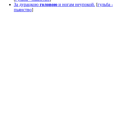
За дурацкою
головою
и ногам неупокой.
[
гульба -
пьянство
]