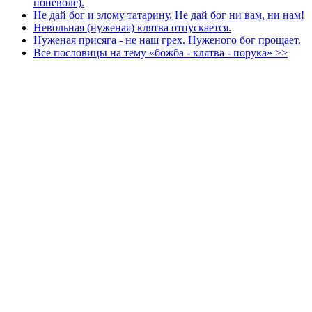
поневоле).
Не дай бог и злому татарину. Не дай бог ни вам, ни нам!
Невольная (нуженая) клятва отпускается.
Нуженая присяга - не наш грех. Нуженого бог прощает.
Все пословицы на тему «божба - клятва - порука» >>