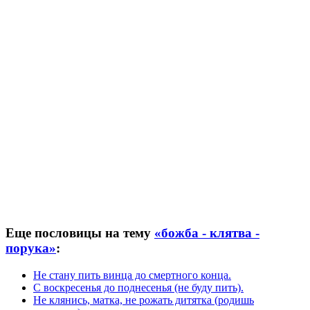
Еще пословицы на тему
«божба - клятва -
порука»
:
Не стану пить винца до смертного конца.
С воскресенья до поднесенья (не буду пить).
Не клянись, матка, не рожать дитятка (родишь