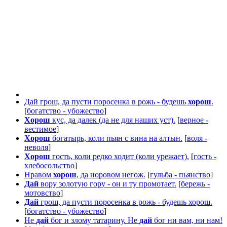
Дай грош, да пусти поросенка в рожь - будешь
хорош
.
[
богатство - убожество
]
Хорош
кус, да далек (да не для наших уст).
[
верное -
вестимое
]
Хорош
богатырь, коли пьян с вина на алтын.
[
воля -
неволя
]
Хорош
гость, коли редко ходит (коли урежает).
[
гость -
хлебосольство
]
Нравом
хорош
, да норовом негож.
[
гульба - пьянство
]
Дай
вору золотую гору - он и ту промотает.
[
бережь -
мотовство
]
Дай
грош, да пусти поросенка в рожь - будешь хорош.
[
богатство - убожество
]
Не
дай
бог и злому татарину. Не
дай
бог ни вам, ни нам!