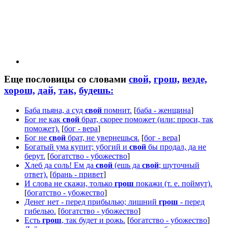
Еще пословицы со словами
свой,
грош,
везде,
хорош,
дай,
так,
будешь:
Баба пьяна, а суд
свой
помнит.
[
баба - женщина
]
Бог не как
свой
брат, скорее поможет (или: проси, так
поможет).
[
бог - вера
]
Бог не
свой
брат, не увернешься.
[
бог - вера
]
Богатый ума купит; убогий и
свой
бы продал, да не
берут.
[
богатство - убожество
]
Хлеб да соль! Ем да
свой
(ешь да
свой
; шуточный
ответ).
[
брань - привет
]
И слова не скажи, только
грош
покажи (т. е. поймут).
[
богатство - убожество
]
Денег нет - перед прибылью; лишний
грош
- перед
гибелью.
[
богатство - убожество
]
Есть
грош
, так будет и рожь.
[
богатство - убожество
]