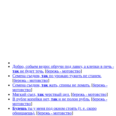
Добро, собьем ведро: обручи под лавку, а клепки в печь -
так
не будет течь.
[
бережь - мотовство
]
Семена съедим,
так
по урожаю тужить не станем.
[
бережь - мотовство
]
Семена съедим,
так
жать, спины не ломать.
[
бережь -
мотовство
]
Мягкий съел,
так
черствый цел.
[
бережь - мотовство
]
В рубле копейки нет,
так
и не полон рубль.
[
бережь -
мотовство
]
Будешь
ты у меня под окном стоять (т. е. скоро
обнищаешь).
[
бережь - мотовство
]