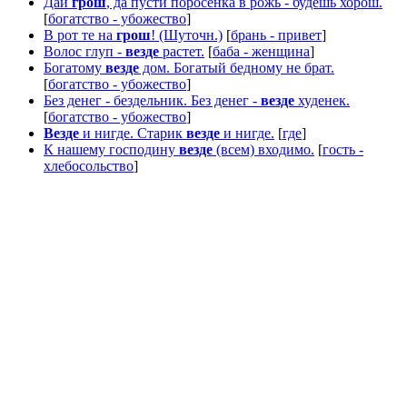
Дай
грош
, да пусти поросенка в рожь - будешь хорош.
[
богатство - убожество
]
В рот те на
грош
! (Шуточн.)
[
брань - привет
]
Волос глуп -
везде
растет.
[
баба - женщина
]
Богатому
везде
дом. Богатый бедному не брат.
[
богатство - убожество
]
Без денег - бездельник. Без денег -
везде
худенек.
[
богатство - убожество
]
Везде
и нигде. Старик
везде
и нигде.
[
где
]
К нашему господину
везде
(всем) входимо.
[
гость -
хлебосольство
]