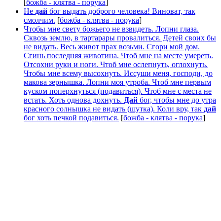
[
божба - клятва - порука
]
Не
дай
бог выдать доброго человека! Виноват, так
смолчим.
[
божба - клятва - порука
]
Чтобы мне свету божьего не взвидеть. Лопни глаза.
Сквозь землю, в тартарары провалиться. Детей своих бы
не видать. Весь живот прах возьми. Сгори мой дом.
Сгинь последняя животина. Чтоб мне на месте умереть.
Отсохни руки и ноги. Чтоб мне ослепнуть, оглохнуть.
Чтобы мне всему высохнуть. Иссуши меня, господи, до
макова зернышка. Лопни моя утроба. Чтоб мне первым
куском поперхнуться (подавиться). Чтоб мне с места не
встать. Хоть однова дохнуть.
Дай
бог, чтобы мне до утра
красного солнышка не видать (шутка). Коли вру, так
дай
бог хоть печкой подавиться.
[
божба - клятва - порука
]