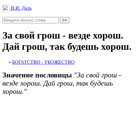
В.И. Даль
За свой грош - везде хорош.
Дай грош, так будешь хорош.
»
БОГАТСТВО - УБОЖЕСТВО
Значение пословицы
"За свой грош -
везде хорош. Дай грош, так будешь
хорош."