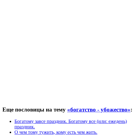
Еще пословицы на тему
«богатство - убожество»
:
Богатому завсе праздник. Богатому все (или: ежедень)
праздник.
О чем тому тужить, кому есть чем жить.