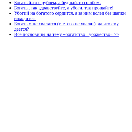
Богатый-то с рублем, а бедный-то со лбом.
Богаты, так здравствуйте, а убоги, так прощайте!
Убогий на богатого сердится, а за ним вслед без шапки
находится.
Богатым не хвалятся (т. е. его не хвалят), да что ему
деется?
Все пословицы на тему «богатство - убожество» >>