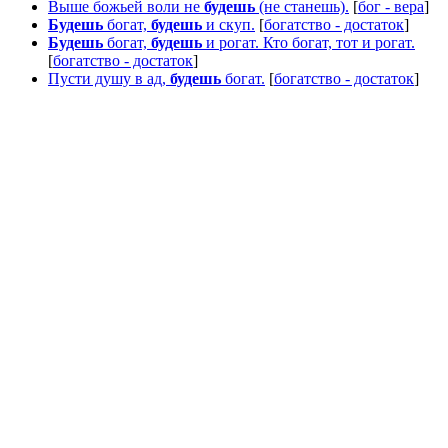
Выше божьей воли не
будешь
(не станешь).
[
бог - вера
]
Будешь
богат,
будешь
и скуп.
[
богатство - достаток
]
Будешь
богат,
будешь
и рогат. Кто богат, тот и рогат.
[
богатство - достаток
]
Пусти душу в ад,
будешь
богат.
[
богатство - достаток
]