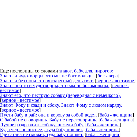
Еще пословицы со словами
знают,
бабу,
для,
пирогов:
Знают
и чудотворцы, что мы не богомольцы.
[
бог - вера
]
Знают
и без попа, что воскресный день свят.
[
верное - вестимое
]
Знают
про то и чудотворцы, что мы не богомольцы.
[
верное -
вестимое
]
Знают
его, что пеструю собаку (переводная с немецкого).
[
верное - вестимое
]
Знают
Фоку и сзади и сбоку.
Знают
Фому с людом наряду.
[
верное - вестимое
]
Пусти
бабу
в рай: она и корову за собой ведет.
[
баба - женщина
]
С бабой не сговоришь.
Бабу
не переговоришь.
[
баба - женщина
]
Лучше раздразнить собаку, нежели
бабу
.
[
баба - женщина
]
Куда черт не поспеет, туда
бабу
пошлет.
[
баба - женщина
]
Где сатана не сможет, туда
бабу
пошлет.
[
баба - женщина
]