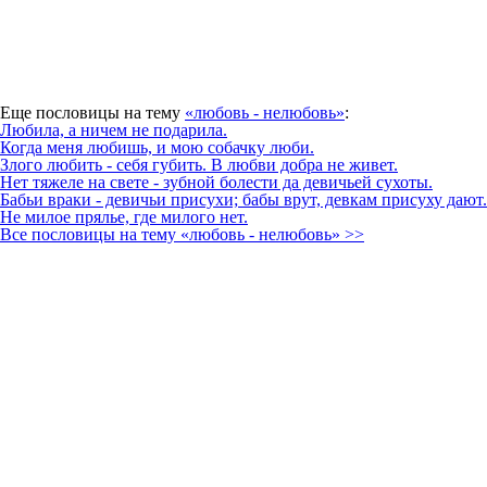
Еще пословицы на тему
«любовь - нелюбовь»
:
Любила, а ничем не подарила.
Когда меня любишь, и мою собачку люби.
Злого любить - себя губить. В любви добра не живет.
Нет тяжеле на свете - зубной болести да девичьей сухоты.
Бабьи враки - девичьи присухи; бабы врут, девкам присуху дают.
Не милое прялье, где милого нет.
Все пословицы на тему «любовь - нелюбовь» >>