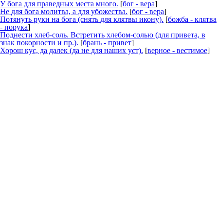
У бога
для
праведных места много.
[
бог - вера
]
Не
для
бога молитва, а
для
убожества.
[
бог - вера
]
Потянуть руки на бога (снять
для
клятвы икону).
[
божба - клятва
- порука
]
Поднести хлеб-соль. Встретить хлебом-солью (
для
привета, в
знак покорности и пр.).
[
брань - привет
]
Хорош кус, да далек (да не
для
наших уст).
[
верное - вестимое
]