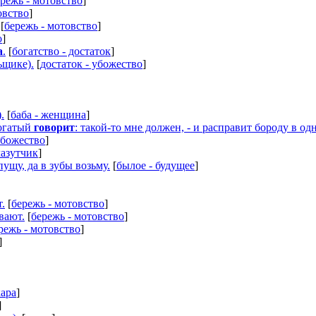
режь - мотовство
]
овство
]
[
бережь - мотовство
]
о
]
а
.
[
богатство - достаток
]
ьщике).
[
достаток - убожество
]
.
[
баба - женщина
]
богатый
говорит
: такой-то мне должен, - и расправит бороду в одн
убожество
]
лазутчик
]
ущу, да в зубы возьму.
[
былое - будущее
]
т.
[
бережь - мотовство
]
евают.
[
бережь - мотовство
]
режь - мотовство
]
]
кара
]
]