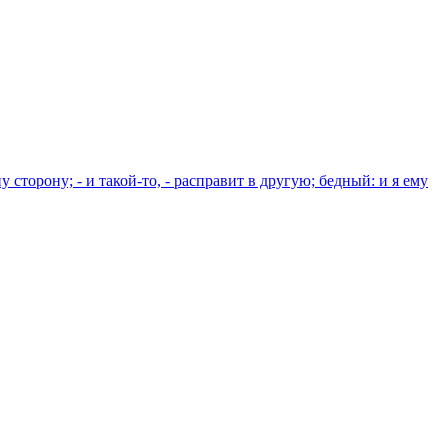
у сторону; - и такой-то, - расправит в другую; бедный: и я ему