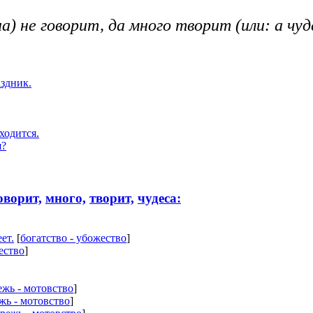
а) не говорит, да много творит (или: а чуд
аздник.
ходится.
я?
оворит,
много,
творит,
чудеса:
ет.
[
богатство - убожество
]
ество
]
ежь - мотовство
]
жь - мотовство
]