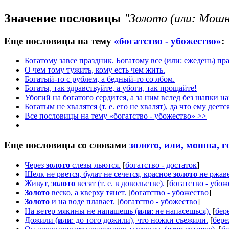
Значение пословицы
"Золото (или: Мошн
Еще пословицы на тему
«богатство - убожество»
:
Богатому завсе праздник. Богатому все (или: ежедень) пр
О чем тому тужить, кому есть чем жить.
Богатый-то с рублем, а бедный-то со лбом.
Богаты, так здравствуйте, а убоги, так прощайте!
Убогий на богатого сердится, а за ним вслед без шапки на
Богатым не хвалятся (т. е. его не хвалят), да что ему деетс
Все пословицы на тему «богатство - убожество» >>
Еще пословицы со словами
золото,
или,
мошна,
г
Через
золото
слезы льются.
[
богатство - достаток
]
Шелк не рвется, булат не сечется, красное
золото
не ржаве
Живут,
золото
весят (т. е. в довольстве).
[
богатство - убож
Золото
веско, а кверху тянет.
[
богатство - убожество
]
Золото
и на воде плавает.
[
богатство - убожество
]
На ветер мякины не напашешь (
или
: не напасешься).
[
бер
Дожили (
или
: до того дожили), что ножки съежили.
[
бере