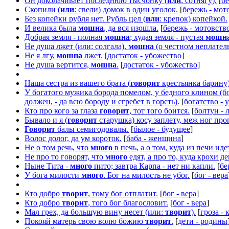
Он доколачивает последнюю тысчонку (
или
: сотнягу).
[
бе
Скопили (
или
: свели) домок в один уголок.
[
бережь - мот
Без копейки рубля нет. Рубль цел (
или
: крепок) копейкой.
И велика была
мошна
, да вся изошла.
[
бережь - мотовств
Добрая земля - полная
мошна
; худая земля - пустая
мошн
Не душа лжет (или: солгала),
мошна
(о честном неплател
Не я лгу,
мошна
лжет.
[
достаток - убожество
]
Не душа вертится,
мошна
.
[
достаток - убожество
]
Наша сестра из вашего брата (
говорит
крестьянка барину)
У богатого мужика борода помелом, у бедного клином (
должен, - да всю бороду и сгребет в горсть).
[
богатство - 
Кто про кого за глаза
говорит
, тот того боится.
[
болтун - 
Бывало и я (
говорит
старушка) косу заплету, меж ног проп
Говорит
балы семигодовалы.
[
былое - будущее
]
Волос долог, да ум короток.
[
баба - женщина
]
Не о том речь, что
много
в печь, а о том, куда из печи иде
Не про то говорят, что
много
едят, а про то, куда крохи д
Ныне Тита -
много
пито; завтра Карпа - нет ни капли.
[
бе
У бога милости
много
. Бог на милость не убог.
[
бог - вера
Кто добро
творит
, тому бог отплатит.
[
бог - вера
]
Кто добро
творит
, того бог благословит.
[
бог - вера
]
Мал грех, да большую вину несет (или:
творит
).
[
гроза - 
Покояй матерь свою волю божию
творит
.
[
дети - родины