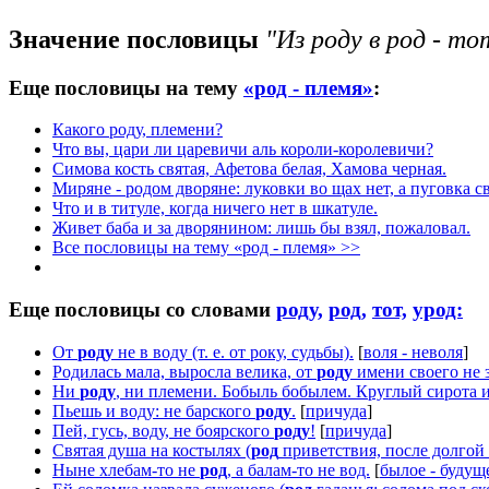
Значение пословицы
"Из роду в род - то
Еще пословицы на тему
«род - племя»
:
Какого роду, племени?
Что вы, цари ли царевичи аль короли-королевичи?
Симова кость святая, Афетова белая, Хамова черная.
Миряне - родом дворяне: луковки во щах нет, а пуговка с
Что и в титуле, когда ничего нет в шкатуле.
Живет баба и за дворянином: лишь бы взял, пожаловал.
Все пословицы на тему «род - племя» >>
Еще пословицы со словами
роду,
род,
тот,
урод:
От
роду
не в воду (т. е. от року, судьбы).
[
воля - неволя
]
Родилась мала, выросла велика, от
роду
имени своего не 
Ни
роду
, ни племени. Бобыль бобылем. Круглый сирота и 
Пьешь и воду: не барского
роду
.
[
причуда
]
Пей, гусь, воду, не боярского
роду
!
[
причуда
]
Святая душа на костылях (
род
приветствия, после долгой 
Ныне хлебам-то не
род
, а балам-то не вод.
[
былое - будущ