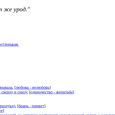
т же урод."
ветленькая.
знавала.
[
любовь - нелюбовь
]
сверху и снизу.
[
одиночество - женитьба
]
разлуки).
[
брань - привет
]
ее
]