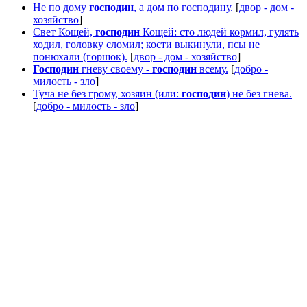
Не по дому
господин
, а дом по господину.
[
двор - дом -
хозяйство
]
Свет Кощей,
господин
Кощей: сто людей кормил, гулять
ходил, головку сломил; кости выкинули, псы не
понюхали (горшок).
[
двор - дом - хозяйство
]
Господин
гневу своему -
господин
всему.
[
добро -
милость - зло
]
Туча не без грому, хозяин (или:
господин
) не без гнева.
[
добро - милость - зло
]