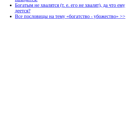
Богатым не хвалятся (т. е. его не хвалят), да что ему
деется?
Все пословицы на тему «богатство - убожество» >>