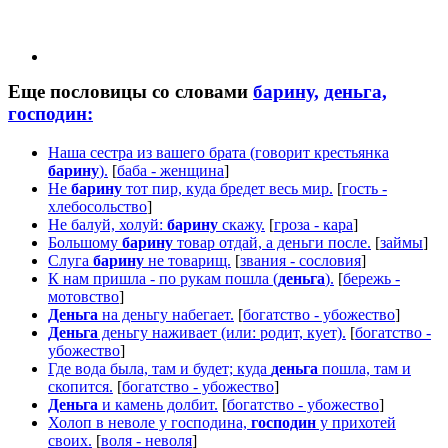
Еще пословицы со словами
барину,
деньга,
господин:
Наша сестра из вашего брата (говорит крестьянка
барину
).
[
баба - женщина
]
Не
барину
тот пир, куда бредет весь мир.
[
гость -
хлебосольство
]
Не балуй, холуй:
барину
скажу.
[
гроза - кара
]
Большому
барину
товар отдай, а деньги после.
[
займы
]
Слуга
барину
не товарищ.
[
звания - сословия
]
К нам пришла - по рукам пошла (
деньга
).
[
бережь -
мотовство
]
Деньга
на деньгу набегает.
[
богатство - убожество
]
Деньга
деньгу наживает (или: родит, кует).
[
богатство -
убожество
]
Где вода была, там и будет; куда
деньга
пошла, там и
скопится.
[
богатство - убожество
]
Деньга
и камень долбит.
[
богатство - убожество
]
Холоп в неволе у господина,
господин
у прихотей
своих.
[
воля - неволя
]