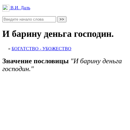
В.И. Даль
И барину деньга господин.
»
БОГАТСТВО - УБОЖЕСТВО
Значение пословицы
"И барину деньга
господин."