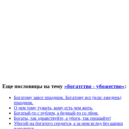
Еще пословицы на тему
«богатство - убожество»
:
Богатому завсе праздник. Богатому все (или: ежедень)
праздник.
О чем тому тужить, кому есть чем жить.
Богатый-то с рублем, а бедный-то со лбом.
Богаты, так здравствуйте, а убоги, так прощайте!
Убогий на богатого сердится, а за ним вслед без шапки
находится.