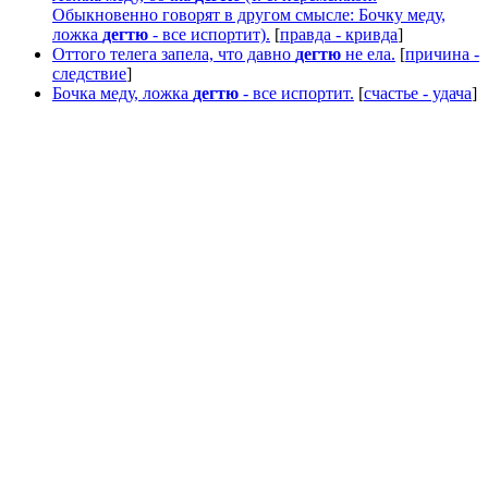
Обыкновенно говорят в другом смысле: Бочку меду,
ложка
дегтю
- все испортит).
[
правда - кривда
]
Оттого телега запела, что давно
дегтю
не ела.
[
причина -
следствие
]
Бочка меду, ложка
дегтю
- все испортит.
[
счастье - удача
]