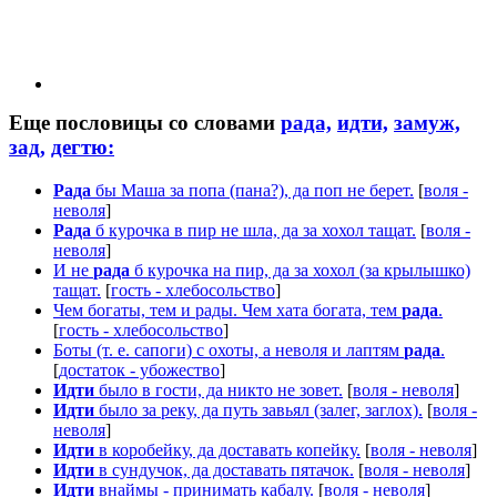
Еще пословицы со словами
рада,
идти,
замуж,
зад,
дегтю:
Рада
бы Маша за попа (пана?), да поп не берет.
[
воля -
неволя
]
Рада
б курочка в пир не шла, да за хохол тащат.
[
воля -
неволя
]
И не
рада
б курочка на пир, да за хохол (за крылышко)
тащат.
[
гость - хлебосольство
]
Чем богаты, тем и рады. Чем хата богата, тем
рада
.
[
гость - хлебосольство
]
Боты (т. е. сапоги) с охоты, а неволя и лаптям
рада
.
[
достаток - убожество
]
Идти
было в гости, да никто не зовет.
[
воля - неволя
]
Идти
было за реку, да путь завьял (залег, заглох).
[
воля -
неволя
]
Идти
в коробейку, да доставать копейку.
[
воля - неволя
]
Идти
в сундучок, да доставать пятачок.
[
воля - неволя
]
Идти
внаймы - принимать кабалу.
[
воля - неволя
]