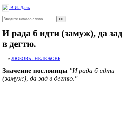
В.И. Даль
И рада б идти (замуж), да зад
в дегтю.
»
ЛЮБОВЬ - НЕЛЮБОВЬ
Значение пословицы
"И рада б идти
(замуж), да зад в дегтю."