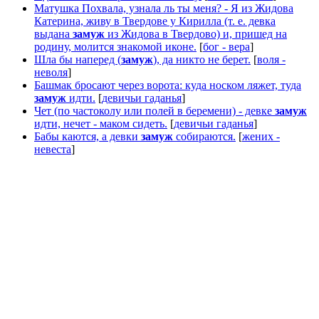
Матушка Похвала, узнала ль ты меня? - Я из Жидова
Катерина, живу в Твердове у Кирилла (т. е. девка
выдана
замуж
из Жидова в Твердово) и, пришед на
родину, молится знакомой иконе.
[
бог - вера
]
Шла бы наперед (
замуж
), да никто не берет.
[
воля -
неволя
]
Башмак бросают через ворота: куда носком ляжет, туда
замуж
идти.
[
девичьи гаданья
]
Чет (по частоколу или полей в беремени) - девке
замуж
идти, нечет - маком сидеть.
[
девичьи гаданья
]
Бабы каются, а девки
замуж
собираются.
[
жених -
невеста
]