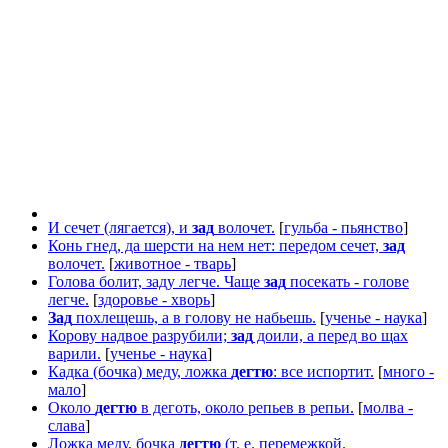
И сечет (лягается), и
зад
волочет.
[
гульба - пьянство
]
Конь гнед, да шерсти на нем нет: передом сечет,
зад
волочет.
[
животное - тварь
]
Голова болит, заду легче. Чаще
зад
посекать - голове
легче.
[
здоровье - хворь
]
Зад
похлещешь, а в голову не набьешь.
[
ученье - наука
]
Корову надвое разрубили;
зад
доили, а перед во щах
варили.
[
ученье - наука
]
Кадка (бочка) меду, ложка
дегтю
: все испортит.
[
много -
мало
]
Около
дегтю
в деготь, около репьев в репьи.
[
молва -
слава
]
Ложка меду, бочка
дегтю
(т. е. перемежкой.