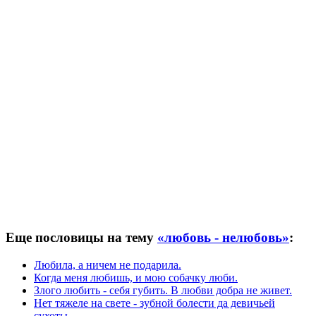
Еще пословицы на тему
«любовь - нелюбовь»
:
Любила, а ничем не подарила.
Когда меня любишь, и мою собачку люби.
Злого любить - себя губить. В любви добра не живет.
Нет тяжеле на свете - зубной болести да девичьей
сухоты.