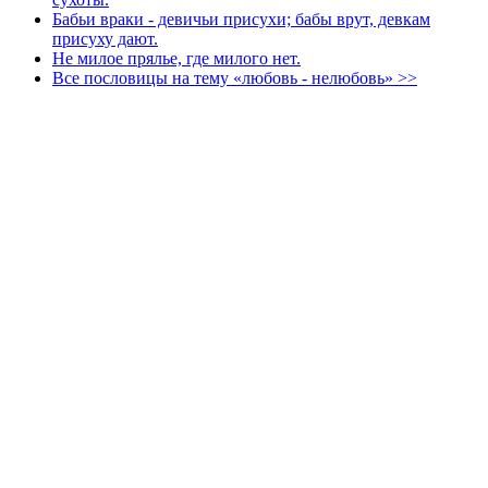
Бабьи враки - девичьи присухи; бабы врут, девкам
присуху дают.
Не милое прялье, где милого нет.
Все пословицы на тему «любовь - нелюбовь» >>