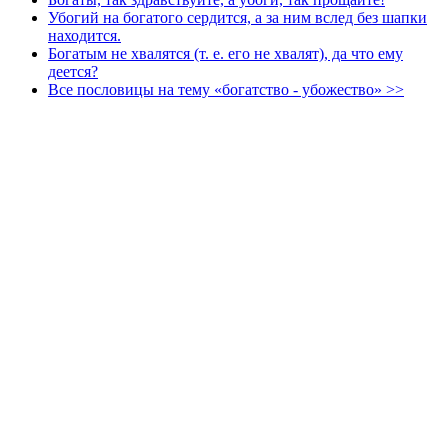
Убогий на богатого сердится, а за ним вслед без шапки
находится.
Богатым не хвалятся (т. е. его не хвалят), да что ему
деется?
Все пословицы на тему «богатство - убожество» >>