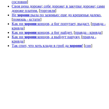
сословия
]
Своя цена дороже; себе дороже; в закупке дороже; сами
дороже платим.
[
торговля
]
Не
хорони
рыла по зазимью: еще до крещенья далеко.
[
помощь - кстати
]
Как ни
хорони
концов, а бог попутает, выдаст.
[
правда -
кривда
]
Как ни
хорони
концов, а бог найдет.
[
правда - кривда
]
Как ни
хорони
концов, а выйдут наружу.
[
правда -
кривда
]
Так спит, что хоть клади в гроб да
хорони
!
[
сон
]