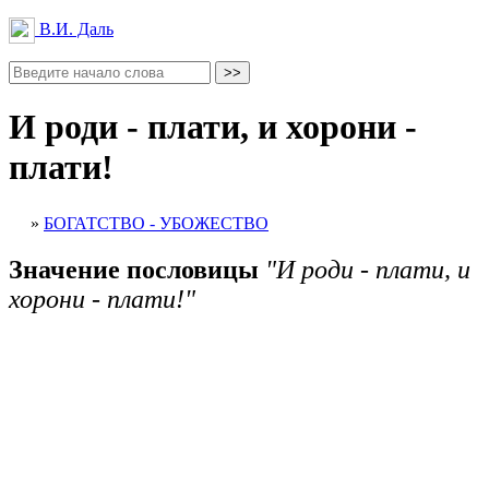
В.И. Даль
И роди - плати, и хорони -
плати!
»
БОГАТСТВО - УБОЖЕСТВО
Значение пословицы
"И роди - плати, и
хорони - плати!"