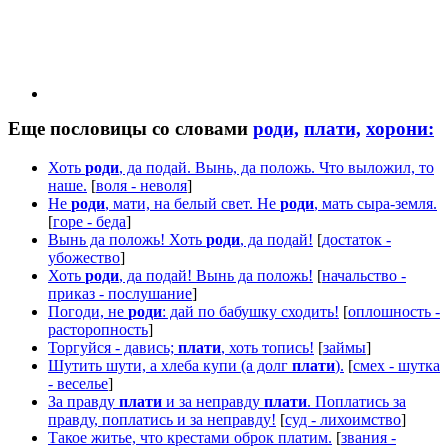
Еще пословицы со словами
роди,
плати,
хорони:
Хоть
роди
, да подай. Вынь, да положь. Что выложил, то
наше.
[
воля - неволя
]
Не
роди
, мати, на белый свет. Не
роди
, мать сыра-земля.
[
горе - беда
]
Вынь да положь! Хоть
роди
, да подай!
[
достаток -
убожество
]
Хоть
роди
, да подай! Вынь да положь!
[
начальство -
приказ - послушание
]
Погоди, не
роди
: дай по бабушку сходить!
[
оплошность -
расторопность
]
Торгуйся - давись;
плати
, хоть топись!
[
займы
]
Шутить шути, а хлеба купи (а долг
плати
).
[
смех - шутка
- веселье
]
За правду
плати
и за неправду
плати
. Поплатись за
правду, поплатись и за неправду!
[
суд - лихоимство
]
Такое житье, что крестами оброк платим.
[
звания -