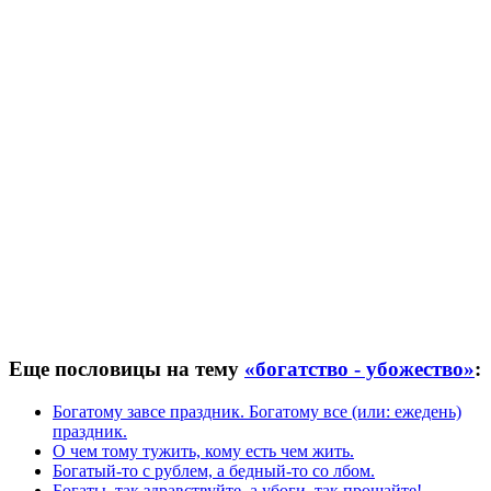
Еще пословицы на тему
«богатство - убожество»
:
Богатому завсе праздник. Богатому все (или: ежедень)
праздник.
О чем тому тужить, кому есть чем жить.
Богатый-то с рублем, а бедный-то со лбом.
Богаты, так здравствуйте, а убоги, так прощайте!