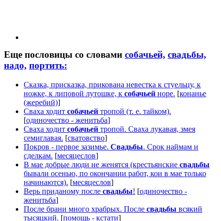
Еще пословицы со словами
собачьей,
свадьбы,
надо,
портить:
Сказка, присказка, прикована невестка к стуельцу, к
ножке, к липовой лутошке, к
собачьей
норе.
[
конанье
(жеребий)
]
Сваха ходит
собачьей
тропой (т. е. тайком).
[
одиночество - женитьба
]
Сваха ходит
собачьей
тропой. Сваха лукавая, змея
семиглавая.
[
сватовство
]
Покров - первое зазимье.
Свадьбы
. Срок наймам и
сделкам.
[
месяцеслов
]
В мае добрые люди не женятся (крестьянские
свадьбы
бывали осенью, по окончании работ, кои в мае только
начинаются).
[
месяцеслов
]
Верь приданому после
свадьбы
!
[
одиночество -
женитьба
]
После брани много храбрых. После
свадьбы
всякий
тысяцкий.
[
помощь - кстати
]