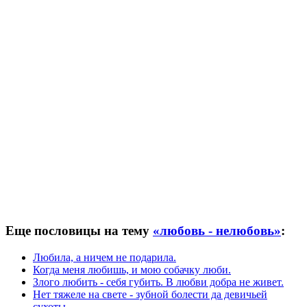
Еще пословицы на тему
«любовь - нелюбовь»
:
Любила, а ничем не подарила.
Когда меня любишь, и мою собачку люби.
Злого любить - себя губить. В любви добра не живет.
Нет тяжеле на свете - зубной болести да девичьей
сухоты.