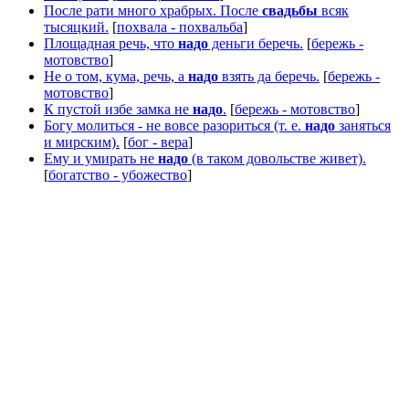
После рати много храбрых. После
свадьбы
всяк
тысяцкий.
[
похвала - похвальба
]
Площадная речь, что
надо
деньги беречь.
[
бережь -
мотовство
]
Не о том, кума, речь, а
надо
взять да беречь.
[
бережь -
мотовство
]
К пустой избе замка не
надо
.
[
бережь - мотовство
]
Богу молиться - не вовсе разориться (т. е.
надо
заняться
и мирским).
[
бог - вера
]
Ему и умирать не
надо
(в таком довольстве живет).
[
богатство - убожество
]