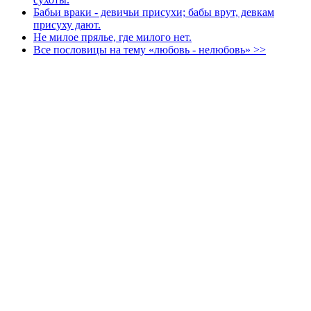
Бабьи враки - девичьи присухи; бабы врут, девкам
присуху дают.
Не милое прялье, где милого нет.
Все пословицы на тему «любовь - нелюбовь» >>