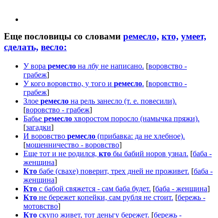
Еще пословицы со словами
ремесло,
кто,
умеет,
сделать,
весло:
У вора
ремесло
на лбу не написано.
[
воровство -
грабеж
]
У кого воровство, у того и
ремесло
.
[
воровство -
грабеж
]
Злое
ремесло
на рель занесло (т. е. повесили).
[
воровство - грабеж
]
Бабье
ремесло
хворостом поросло (намычка пряжи).
[
загадки
]
И воровство
ремесло
(прибавка: да не хлебное).
[
мошенничество - воровство
]
Еще тот и не родился,
кто
бы бабий норов узнал.
[
баба -
женщина
]
Кто
бабе (свахе) поверит, трех дней не проживет.
[
баба -
женщина
]
Кто
с бабой свяжется - сам баба будет.
[
баба - женщина
]
Кто
не бережет копейки, сам рубля не стоит.
[
бережь -
мотовство
]
Кто
скупо живет, тот деньгу бережет.
[
бережь -