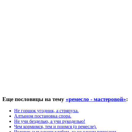
Еще пословицы на тему
«ремесло - мастеровой»
:
Не горшок угодник, а стряпуха.
Алтыном постановка спора́.
Не учи безделью, а учи рукоделью!
Чем кормимся, тем и поимся (о ремесле).
Человек сыт одним хлебом, да не одним ремеслом.