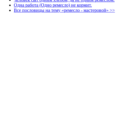
Одна работа (Одно ремесло) не кормит.
Все пословицы на тему «ремесло - мастеровой» >>