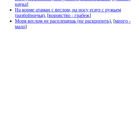
наука
]
На корме атаман с веслом, на носу есаул с ружьем
(разбойничья).
[
воровство - грабеж
]
Моря веслом не расплещешь (не раскропить).
[
много -
мало
]