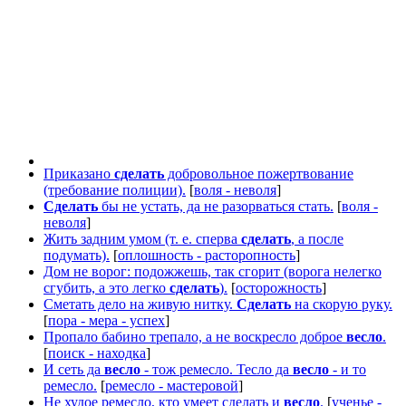
Приказано
сделать
добровольное пожертвование
(требование полиции).
[
воля - неволя
]
Сделать
бы не устать, да не разорваться стать.
[
воля -
неволя
]
Жить задним умом (т. е. сперва
сделать
, а после
подумать).
[
оплошность - расторопность
]
Дом не ворог: подожжешь, так сгорит (ворога нелегко
сгубить, а это легко
сделать
).
[
осторожность
]
Сметать дело на живую нитку.
Сделать
на скорую руку.
[
пора - мера - успех
]
Пропало бабино трепало, а не воскресло доброе
весло
.
[
поиск - находка
]
И сеть да
весло
- тож ремесло. Тесло да
весло
- и то
ремесло.
[
ремесло - мастеровой
]
Не худое ремесло, кто умеет сделать и
весло
.
[
ученье -