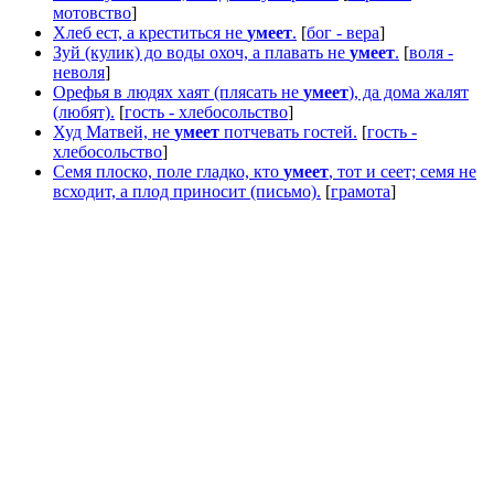
мотовство
]
Хлеб ест, а креститься не
умеет
.
[
бог - вера
]
Зуй (кулик) до воды охоч, а плавать не
умеет
.
[
воля -
неволя
]
Орефья в людях хаят (плясать не
умеет
), да дома жалят
(любят).
[
гость - хлебосольство
]
Худ Матвей, не
умеет
потчевать гостей.
[
гость -
хлебосольство
]
Семя плоско, поле гладко, кто
умеет
, тот и сеет; семя не
всходит, а плод приносит (письмо).
[
грамота
]