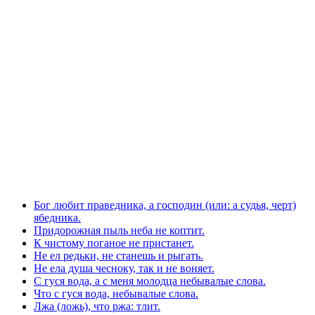
Бог любит праведника, а господин (или: а судья, черт)
ябедника.
Придорожная пыль неба не коптит.
К чистому поганое не пристанет.
Не ел редьки, не станешь и рыгать.
Не ела душа чесноку, так и не воняет.
С гуся вода, а с меня молодца небывалые слова.
Что с гуся вода, небывалые слова.
Лжа (ложь), что ржа: тлит.