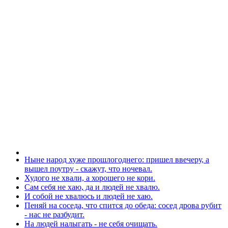
Ныне народ хуже прошлогоднего: пришел ввечеру, а
вышел поутру - скажут, что ночевал.
Худого не хвали, а хорошего не кори.
Сам себя не хаю, да и людей не хвалю.
И собой не хвалюсь и людей не хаю.
Пеняй на соседа, что спится до обеда: сосед дрова рубит
- нас не разбудит.
На людей налыгать - не себя очищать.