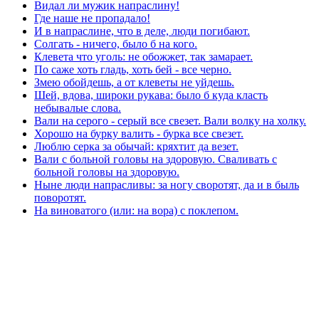
Видал ли мужик напраслину!
Где наше не пропадало!
И в напраслине, что в деле, люди погибают.
Солгать - ничего, было б на кого.
Клевета что уголь: не обожжет, так замарает.
По саже хоть гладь, хоть бей - все черно.
Змею обойдешь, а от клеветы не уйдешь.
Шей, вдова, широки рукава: было б куда класть
небывалые слова.
Вали на серого - серый все свезет. Вали волку на холку.
Хорошо на бурку валить - бурка все свезет.
Люблю серка за обычай: кряхтит да везет.
Вали с больной головы на здоровую. Сваливать с
больной головы на здоровую.
Ныне люди напрасливы: за ногу своротят, да и в быль
поворотят.
На виноватого (или: на вора) с поклепом.