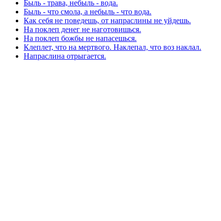
Быль - трава, небыль - вода.
Быль - что смола, а небыль - что вода.
Как себя не поведешь, от напраслины не уйдешь.
На поклеп денег не наготовишься.
На поклеп божбы не напасешься.
Клеплет, что на мертвого. Наклепал, что воз наклал.
Напраслина отрыгается.