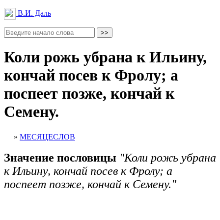
В.И. Даль
Коли рожь убрана к Ильину,
кончай посев к Фролу; а
поспеет позже, кончай к
Семену.
»
МЕСЯЦЕСЛОВ
Значение пословицы
"Коли рожь убрана
к Ильину, кончай посев к Фролу; а
поспеет позже, кончай к Семену."