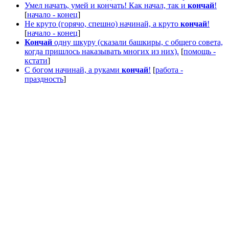
Умел начать, умей и кончать! Как начал, так и
кончай
!
[
начало - конец
]
Не круто (горячо, спешно) начинай, а круто
кончай
!
[
начало - конец
]
Кончай
одну шкуру (сказали башкиры, с общего совета,
когда пришлось наказывать многих из них).
[
помощь -
кстати
]
С богом начинай, а руками
кончай
!
[
работа -
праздность
]