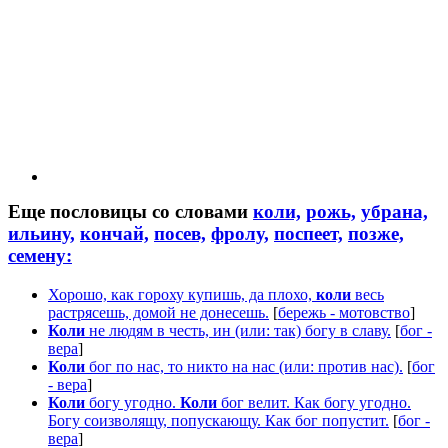
Еще пословицы со словами
коли,
рожь,
убрана,
ильину,
кончай,
посев,
фролу,
поспеет,
позже,
семену:
Хорошо, как гороху купишь, да плохо,
коли
весь
растрясешь, домой не донесешь.
[
бережь - мотовство
]
Коли
не людям в честь, ин (или: так) богу в славу.
[
бог -
вера
]
Коли
бог по нас, то никто на нас (или: против нас).
[
бог
- вера
]
Коли
богу угодно.
Коли
бог велит. Как богу угодно.
Богу соизволящу, попускающу. Как бог попустит.
[
бог -
вера
]