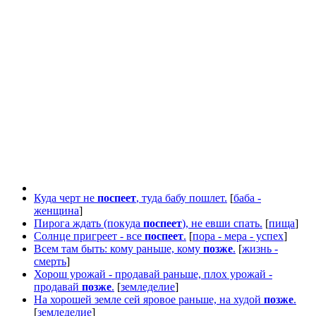
Куда черт не
поспеет
, туда бабу пошлет.
[
баба -
женщина
]
Пирога ждать (покуда
поспеет
), не евши спать.
[
пища
]
Солнце пригреет - все
поспеет
.
[
пора - мера - успех
]
Всем там быть: кому раньше, кому
позже
.
[
жизнь -
смерть
]
Хорош урожай - продавай раньше, плох урожай -
продавай
позже
.
[
земледелие
]
На хорошей земле сей яровое раньше, на худой
позже
.
[
земледелие
]