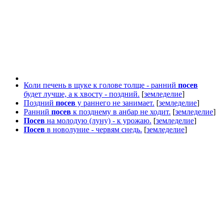
Коли печень в щуке к голове толще - ранний
посев
будет лучше, а к хвосту - поздний.
[
земледелие
]
Поздний
посев
у раннего не занимает.
[
земледелие
]
Ранний
посев
к позднему в анбар не ходит.
[
земледелие
]
Посев
на молодую (луну) - к урожаю.
[
земледелие
]
Посев
в новолуние - червям снедь.
[
земледелие
]