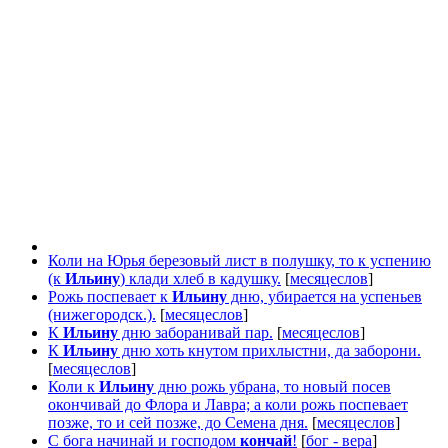
Коли на Юрья березовый лист в полушку, то к успению
(к
Ильину
) клади хлеб в кадушку.
[
месяцеслов
]
Рожь поспевает к
Ильину
дню, убирается на успеньев
(нижегородск.).
[
месяцеслов
]
К
Ильину
дню заборанивай пар.
[
месяцеслов
]
К
Ильину
дню хоть кнутом прихлыстни, да заборони.
[
месяцеслов
]
Коли к
Ильину
дню рожь убрана, то новый посев
окончивай до Флора и Лавра; а коли рожь поспевает
позже, то и сей позже, до Семена дня.
[
месяцеслов
]
С бога начинай и господом
кончай
!
[
бог - вера
]