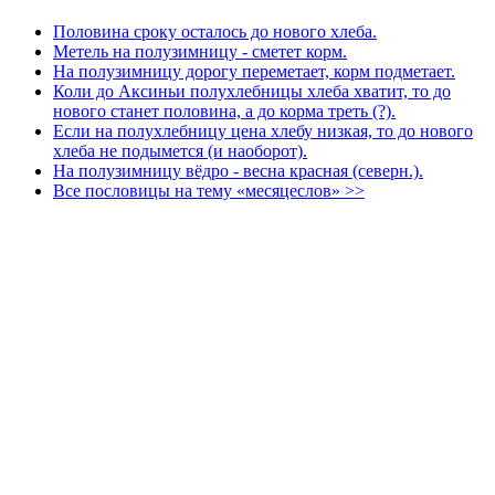
Половина сроку осталось до нового хлеба.
Метель на полузимницу - сметет корм.
На полузимницу дорогу переметает, корм подметает.
Коли до Аксиньи полухлебницы хлеба хватит, то до
нового станет половина, а до корма треть (?).
Если на полухлебницу цена хлебу низкая, то до нового
хлеба не подымется (и наоборот).
На полузимницу вёдро - весна красная (северн.).
Все пословицы на тему «месяцеслов» >>