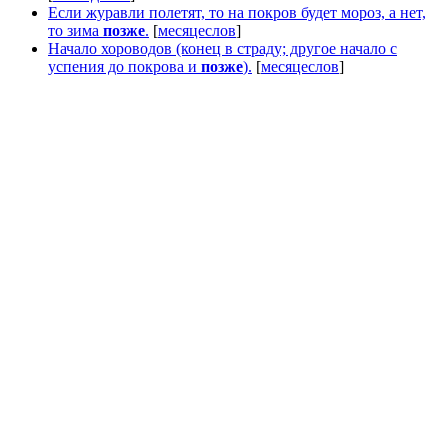
Если журавли полетят, то на покров будет мороз, а нет,
то зима
позже
.
[
месяцеслов
]
Начало хороводов (конец в страду; другое начало с
успения до покрова и
позже
).
[
месяцеслов
]