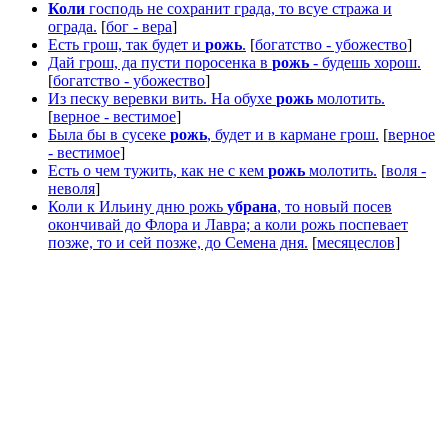
Коли
господь не сохранит града, то всуе стража и
ограда.
[
бог - вера
]
Есть грош, так будет и
рожь
.
[
богатство - убожество
]
Дай грош, да пусти поросенка в
рожь
- будешь хорош.
[
богатство - убожество
]
Из песку веревки вить. На обухе
рожь
молотить.
[
верное - вестимое
]
Была бы в сусеке
рожь
, будет и в кармане грош.
[
верное
- вестимое
]
Есть о чем тужить, как не с кем
рожь
молотить.
[
воля -
неволя
]
Коли к Ильину дню рожь
убрана
, то новый посев
окончивай до Флора и Лавра; а коли рожь поспевает
позже, то и сей позже, до Семена дня.
[
месяцеслов
]