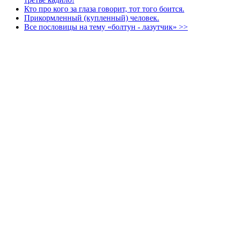
Кто про кого за глаза говорит, тот того боится.
Прикормленный (купленный) человек.
Все пословицы на тему «болтун - лазутчик» >>