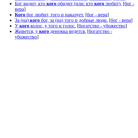
Бог видит, кто
кого
обидит (или: кто
кого
любит).
[
бог -
вера
]
Кого
бог любит, того и наказует.
[
бог - вера
]
За (на)
кого
бог, за (на) того и добрые люди.
[
бог - вера
]
У
кого
колос, у того и голос.
[
богатство - убожество
]
Живется, у
кого
денежка ведется.
[
богатство -
убожество
]