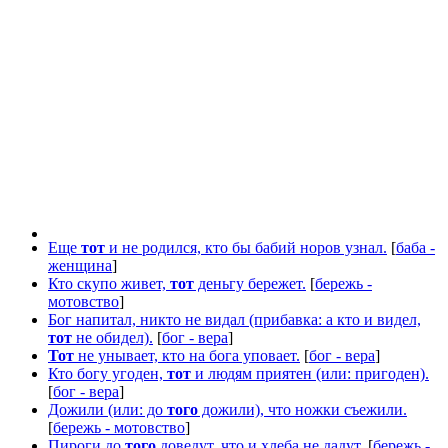
Еще
тот
и не родился, кто бы бабий норов узнал.
[
баба -
женщина
]
Кто скупо живет,
тот
деньгу бережет.
[
бережь -
мотовство
]
Бог напитал, никто не видал (прибавка: а кто и видел,
тот
не обидел).
[
бог - вера
]
Тот
не унывает, кто на бога уповает.
[
бог - вера
]
Кто богу угоден,
тот
и людям приятен (или: пригоден).
[
бог - вера
]
Дожили (или: до
того
дожили), что ножки съежили.
[
бережь - мотовство
]
Пироги до
того
доведут, что и хлеба не дадут.
[
бережь -