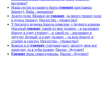
вестимое
]
Наша сестра из вашего брата (
говорит
крестьянка
барину).
[
баба - женщина
]
Золото (или: Мошна) не
говорит
, да много творит (или:
а чудеса творит).
[
богатство - убожество
]
У богатого мужика борода помелом, у бедного клином
(богатый
говорит
: такой-то мне должен, - и расправит
бороду в одну сторону; - и такой-то, - расправит в
другую; бедный: и я ему должен, - да всю бороду и
сгребет в горсть).
[
богатство - убожество
]
Бывало и я (
говорит
старушка) косу заплету, меж ног
пропущу, да в зубы возьму.
[
былое - будущее
]
Говорит
балы семигодовалы.
[
былое - будущее
]