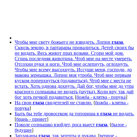
Чтобы мне свету божьего не взвидеть. Лопни
глаза
.
Сквозь землю, в тартарары провалиться. Детей своих бы
не видать. Весь живот прах возьми. Сгори мой дом.
Сгинь последняя животина. Чтоб мне на месте умереть.
Отсохни руки и ноги. Чтоб мне ослепнуть, оглохнуть.
Чтобы мне всему высохнуть. Иссуши меня, господи, до
макова зернышка. Лопни моя утроба. Чтоб мне первым
куском поперхнуться (подавиться). Чтоб мне с места не
встать. Хоть однова дохнуть. Дай бог, чтобы мне до утра
красного солнышка не видать (шутка). Коли вру, так дай
бог хоть печкой подавиться.
[
божба - клятва - порука
]
На свои
глаза
свидетелей не ставлю.
[
божба - клятва -
порука
]
Быть бы тебе дровосеком да топорища в
глаза
не видать.
[
брань - привет
]
Поколе солнышко взойдет, роса выест
глаза
.
[
былое -
будущее
]
Заплаканы
глаза
, так затерты и рукава.
[
верное -