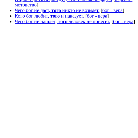
мотовство
]
Чего бог не даст,
того
никто не возьмет.
[
бог - вера
]
Кого бог любит,
того
и наказует.
[
бог - вера
]
Чего бог не нашлет,
того
человек не понесет.
[
бог - вера
]