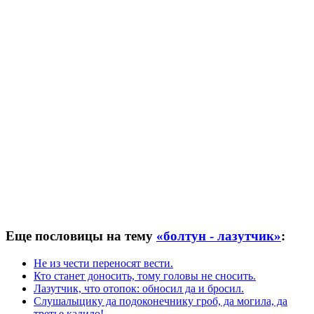
Еще пословицы на тему
«болтун - лазутчик»
:
Не из чести переносят вести.
Кто станет доносить, тому головы не сносить.
Лазутчик, что отопок: обносил да и бросил.
Слушалыцику да подоконечнику гроб, да могила, да
третье кадило!