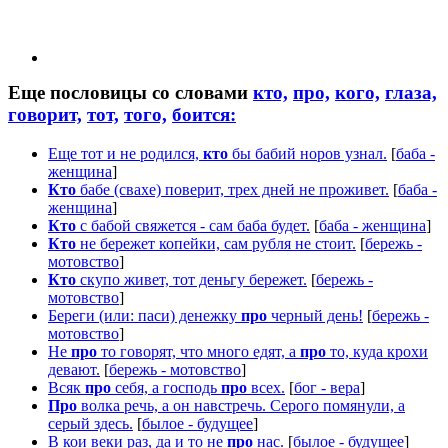
Еще пословицы со словами
кто,
про,
кого,
глаза,
говорит,
тот,
того,
боится:
Еще тот и не родился,
кто
бы бабий норов узнал.
[
баба -
женщина
]
Кто
бабе (свахе) поверит, трех дней не проживет.
[
баба -
женщина
]
Кто
с бабой свяжется - сам баба будет.
[
баба - женщина
]
Кто
не бережет копейки, сам рубля не стоит.
[
бережь -
мотовство
]
Кто
скупо живет, тот деньгу бережет.
[
бережь -
мотовство
]
Береги (или: паси) денежку
про
черный день!
[
бережь -
мотовство
]
Не
про
то говорят, что много едят, а
про
то, куда крохи
девают.
[
бережь - мотовство
]
Всяк
про
себя, а господь
про
всех.
[
бог - вера
]
Про
волка речь, а он навстречь. Серого помянули, а
серый здесь.
[
былое - будущее
]
В кои веки раз, да и то не
про
нас.
[
былое - будущее
]