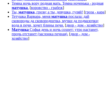
Темна ночь вору родная мать. Темна ноченька - родная
матушка
.
[
воровство - грабеж
]
Ты,
матушка
, грози; а ты, девушка, гуляй!
[
гроза - кара
]
Тетушка Варвара, меня
матушка
послала: дай
сковороды да сковородничка, мучки да подмазочки;
вода в печи, хочет блины печи.
[
двор - дом - хозяйство
]
Матушка
Софья день и ночь сохнет: утро настанет,
прочь отстанет (заслонка печная).
[
двор - дом -
хозяйство
]