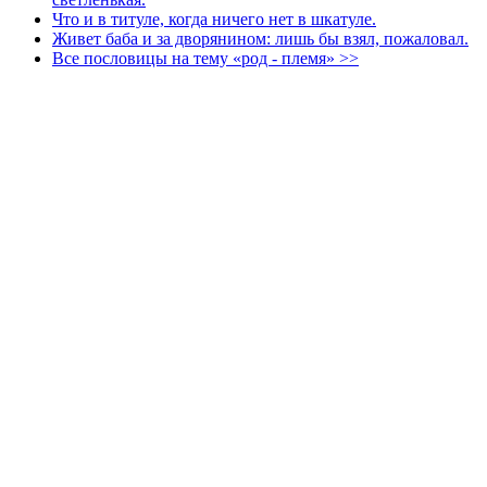
Что и в титуле, когда ничего нет в шкатуле.
Живет баба и за дворянином: лишь бы взял, пожаловал.
Все пословицы на тему «род - племя» >>