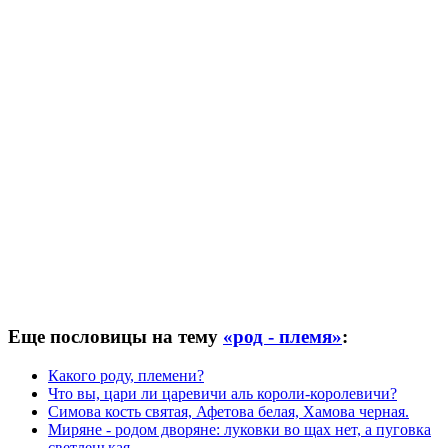
Еще пословицы на тему
«род - племя»
:
Какого роду, племени?
Что вы, цари ли царевичи аль короли-королевичи?
Симова кость святая, Афетова белая, Хамова черная.
Миряне - родом дворяне: луковки во щах нет, а пуговка
светленькая.