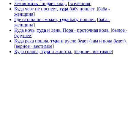
Земля
мать
- подает клад.
[
вселенная
]
Куда черт не поспеет,
туда
бабу пошлет.
[
баба -
женщина
]
Где сатана не сможет,
туда
бабу пошлет.
[
баба -
женщина
]
Куда ночь,
туда
и день. Пора - проточная вода.
[
былое -
будущее
]
Куда река пошла,
туда
и русло будет (там и вода будет).
[
верное - вестимое
]
Куда голова,
туда
и животы.
[
верное - вестимое
]