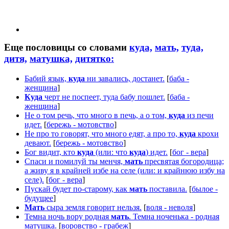
Еще пословицы со словами
куда,
мать,
туда,
дитя,
матушка,
дитятко:
Бабий язык,
куда
ни завались, достанет.
[
баба -
женщина
]
Куда
черт не поспеет, туда бабу пошлет.
[
баба -
женщина
]
Не о том речь, что много в печь, а о том,
куда
из печи
идет.
[
бережь - мотовство
]
Не про то говорят, что много едят, а про то,
куда
крохи
девают.
[
бережь - мотовство
]
Бог видит, кто
куда
(или: что
куда
) идет.
[
бог - вера
]
Спаси и помилуй ты менчя,
мать
пресвятая богородица;
а живу я в крайней избе на селе (или: и крайнюю избу на
селе).
[
бог - вера
]
Пускай будет по-старому, как
мать
поставила.
[
былое -
будущее
]
Мать
сыра земля говорит нельзя.
[
воля - неволя
]
Темна ночь вору родная
мать
. Темна ноченька - родная
матушка.
[
воровство - грабеж
]