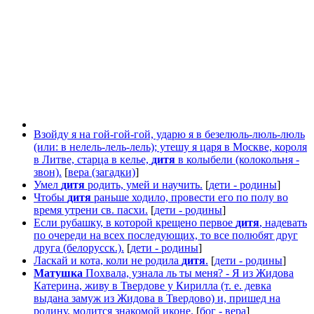
Взойду я на гой-гой-гой, ударю я в безелюль-люль-люль
(или: в нелель-лель-лель); утешу я царя в Москве, короля
в Литве, старца в келье,
дитя
в колыбели (колокольня -
звон).
[
вера (загадки)
]
Умел
дитя
родить, умей и научить.
[
дети - родины
]
Чтобы
дитя
раньше ходило, провести его по полу во
время утрени св. пасхи.
[
дети - родины
]
Если рубашку, в которой крещено первое
дитя
, надевать
по очереди на всех последующих, то все полюбят друг
друга (белорусск.).
[
дети - родины
]
Ласкай и кота, коли не родила
дитя
.
[
дети - родины
]
Матушка
Похвала, узнала ль ты меня? - Я из Жидова
Катерина, живу в Твердове у Кирилла (т. е. девка
выдана замуж из Жидова в Твердово) и, пришед на
родину, молится знакомой иконе.
[
бог - вера
]