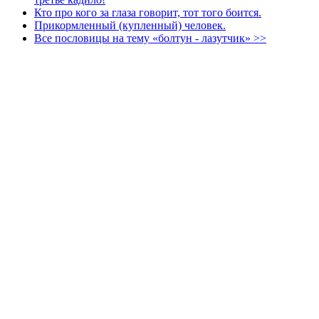
Кто про кого за глаза говорит, тот того боится.
Прикормленный (купленный) человек.
Все пословицы на тему «болтун - лазутчик» >>