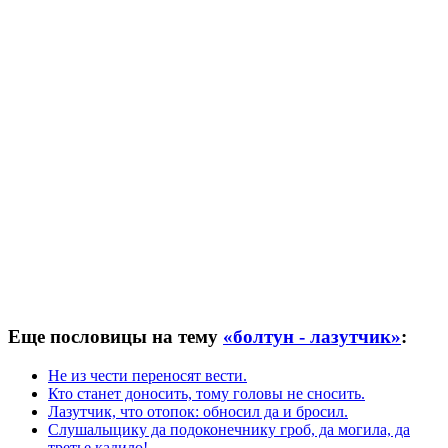
Еще пословицы на тему
«болтун - лазутчик»
:
Не из чести переносят вести.
Кто станет доносить, тому головы не сносить.
Лазутчик, что отопок: обносил да и бросил.
Слушалыцику да подоконечнику гроб, да могила, да
третье кадило!