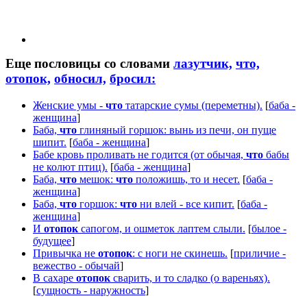
Еще пословицы со словами
лазутчик,
что,
отопок,
обносил,
бросил:
Женские умы -
что
татарские сумы (переметны).
[
баба -
женщина
]
Баба,
что
глиняный горшок: вынь из печи, он пуще
шипит.
[
баба - женщина
]
Бабе кровь проливать не годится (от обычая,
что
бабы
не колют птиц).
[
баба - женщина
]
Баба,
что
мешок:
что
положишь, то и несет.
[
баба -
женщина
]
Баба,
что
горшок:
что
ни влей - все кипит.
[
баба -
женщина
]
И
отопок
сапогом, и ошметок лаптем слыли.
[
былое -
будущее
]
Привычка не
отопок
: с ноги не скинешь.
[
приличие -
вежество - обычай
]
В сахаре
отопок
сварить, и то сладко (о вареньях).
[
сущность - наружность
]