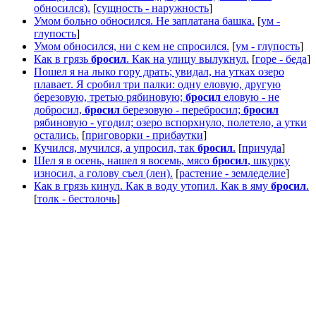
обносился).
[
сущность - наружность
]
Умом больно обносился. Не заплатана башка.
[
ум -
глупость
]
Умом обносился, ни с кем не спросился.
[
ум - глупость
]
Как в грязь
бросил
. Как на улицу вылукнул.
[
горе - беда
]
Пошел я на лыко гору драть; увидал, на утках озеро
плавает. Я сробил три палки: одну еловую, другую
березовую, третью рябиновую;
бросил
еловую - не
добросил,
бросил
березовую - перебросил;
бросил
рябиновую - угодил; озеро вспорхнуло, полетело, а утки
остались.
[
приговорки - прибаутки
]
Кучился, мучился, а упросил, так
бросил
.
[
причуда
]
Шел я в осень, нашел я восемь, мясо
бросил
, шкурку
износил, а голову съел (лен).
[
растение - земледелие
]
Как в грязь кинул. Как в воду утопил. Как в яму
бросил
.
[
толк - бестолочь
]