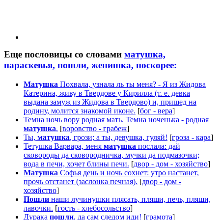
Еще пословицы со словами
матушка,
параскевья,
пошли,
женишка,
поскорее:
Матушка
Похвала, узнала ль ты меня? - Я из Жидова
Катерина, живу в Твердове у Кирилла (т. е. девка
выдана замуж из Жидова в Твердово) и, пришед на
родину, молится знакомой иконе.
[
бог - вера
]
Темна ночь вору родная мать. Темна ноченька - родная
матушка
.
[
воровство - грабеж
]
Ты,
матушка
, грози; а ты, девушка, гуляй!
[
гроза - кара
]
Тетушка Варвара, меня
матушка
послала: дай
сковороды да сковородничка, мучки да подмазочки;
вода в печи, хочет блины печи.
[
двор - дом - хозяйство
]
Матушка
Софья день и ночь сохнет: утро настанет,
прочь отстанет (заслонка печная).
[
двор - дом -
хозяйство
]
Пошли
наши лучинушки плясать, пляши, печь, пляши,
лавочки.
[
гость - хлебосольство
]
Дурака
пошли
, да сам следом иди!
[
грамота
]