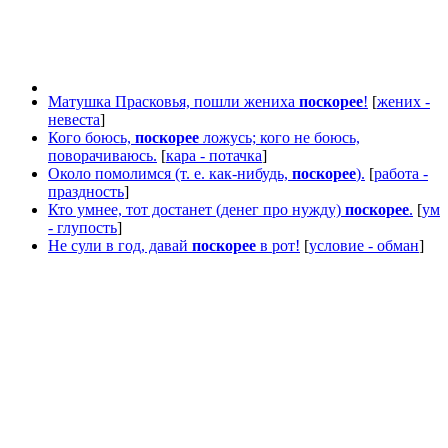
Матушка Прасковья, пошли жениха
поскорее
!
[
жених -
невеста
]
Кого боюсь,
поскорее
ложусь; кого не боюсь,
поворачиваюсь.
[
кара - потачка
]
Около помолимся (т. е. как-нибудь,
поскорее
).
[
работа -
праздность
]
Кто умнее, тот достанет (денег про нужду)
поскорее
.
[
ум
- глупость
]
Не сули в год, давай
поскорее
в рот!
[
условие - обман
]