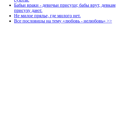
Бабьи враки - девичьи присухи; бабы врут, девкам
присуху дают.
Не милое прялье, где милого нет.
Все пословицы на тему «любовь - нелюбовь» >>