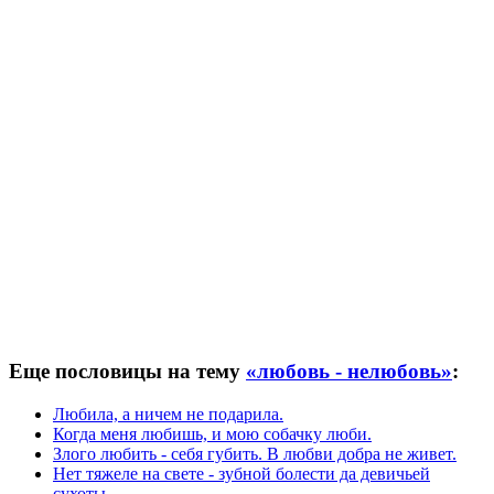
Еще пословицы на тему
«любовь - нелюбовь»
:
Любила, а ничем не подарила.
Когда меня любишь, и мою собачку люби.
Злого любить - себя губить. В любви добра не живет.
Нет тяжеле на свете - зубной болести да девичьей
сухоты.