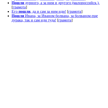
Пошли
дурного, а за ним и другого (малороссийск.).
[
грамота
]
Его
пошли
, да и сам за ним иди!
[
грамота
]
Пошли
Ивана, за Иваном болвана, за болваном еще
дурака, так и сам иди туда!
[
грамота
]