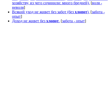
хозяйству, из чего сочинили: много бредней).
[
воля -
неволя
]
Всякий уход не живет без забот (без
хлопот
).
[
забота -
опыт
]
Доход не живет без
хлопот
.
[
забота - опыт
]