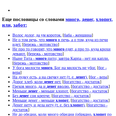
Еще пословицы со словами
много,
денег,
хлопот,
или,
забот:
Волос долог, да ум короток.
[
баба - женщина
]
Не о том речь, что
много
в печь, а о том, куда из печи
идет.
[
бережь - мотовство
]
Не про то говорят, что
много
едят, а про то, куда крохи
девают.
[
бережь - мотовство
]
Ныне Тита -
много
пито; завтра Карпа - нет ни капли.
[
бережь - мотовство
]
У бога милости
много
. Бог на милость не убог.
[
бог -
вера
]
На дудку есть, а на свечку нет (т. е.
денег
).
[
бог - вера
]
Дорог хлеб, коли
денег
нет.
[
богатство - достаток
]
Грехов много, да и
денег
вволю.
[
богатство - достаток
]
Меньше
денег
- меньше хлопот.
[
богатство - достаток
]
Без
денег
сон крепче.
[
богатство - достаток
]
Меньше денег - меньше
хлопот
.
[
богатство - достаток
]
Денег нету, и дела нету (т. е. без
хлопот
).
[
богатство -
достаток
]
Не до обедни, коли много обредни (обрядно,
хлопот
по