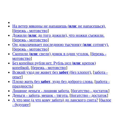
На ветер мякины не напашешь (
или
: не напасешься).
[
бережь - мотовство
]
Дожили (
или
: до того дожили), что ножки съежили.
[
бережь - мотовство
]
Он доколачивает последнюю тысчонку (
или
: сотнягу).
[
бережь - мотовство
]
Скопили (
или
: свели) домок в один уголок.
[
бережь -
мотовство
]
Без копейки рубля нет. Рубль цел (
или
: крепок)
копейкой.
[
бережь - мотовство
]
Всякий уход не живет без
забот
(без хлопот).
[
забота -
опыт
]
Плохо жить без
забот
, худо без доброго слова.
[
работа -
праздность
]
Лишние деньги - лишняя забота.
[
богатство - достаток
]
Деньги - забота, мешок - тягота.
[
богатство - достаток
]
А что мне (а что кому забота) до ланского снега?
[
былое
- будущее
]