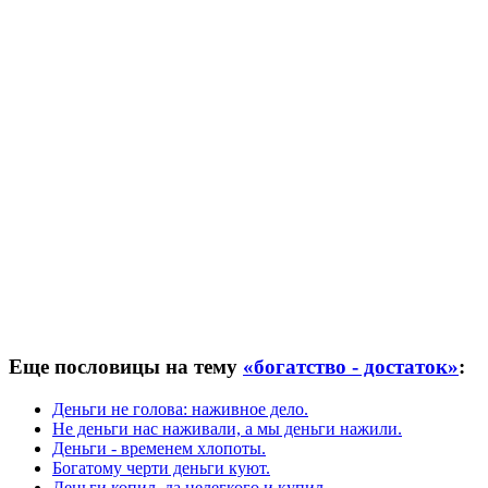
Еще пословицы на тему
«богатство - достаток»
:
Деньги не голова: наживное дело.
Не деньги нас наживали, а мы деньги нажили.
Деньги - временем хлопоты.
Богатому черти деньги куют.
Деньги копил, да нелегкого и купил.