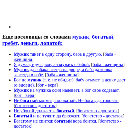
Еще пословицы со словами
мужик,
богатый,
гребет,
деньги,
лопатой:
Мужик
тянет в одну сторону, баба в другую.
[
баба -
женщина
]
Я думал, идут двое, ан
мужик
с бабой.
[
баба - женщина
]
Мужик
да собака всегда на дворе, а баба да кошка
завсегда в избе.
[
баба - женщина
]
Бог не
мужик
(т. е. не обидит): бабу отымет, а девку даст
(о вдовце).
[
бог - вера
]
Мужик
на мужика осил надевает, а бог свое содевает.
[
бог - вера
]
Не
богатый
кормит, тороватый. Не богат, да тороват.
[
богатство - достаток
]
Не убогий должает, а
богатый
.
[
богатство - достаток
]
Богатый
и не тужит, да брюзжит.
[
богатство - достаток
]
Богатому не спится:
богатый
вора боится.
[
богатство -
достаток
]