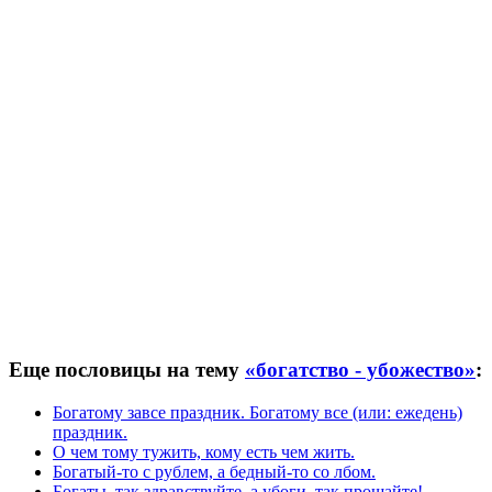
Еще пословицы на тему
«богатство - убожество»
:
Богатому завсе праздник. Богатому все (или: ежедень)
праздник.
О чем тому тужить, кому есть чем жить.
Богатый-то с рублем, а бедный-то со лбом.
Богаты, так здравствуйте, а убоги, так прощайте!