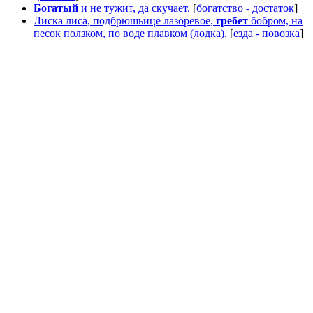
Богатый
и не тужит, да скучает.
[
богатство - достаток
]
Лиска лиса, подбрюшьице лазоревое,
гребет
бобром, на
песок ползком, по воде плавком (лодка).
[
езда - повозка
]