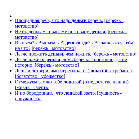
Площадная речь, что надо
деньги
беречь.
[
бережь -
мотовство
]
Не по деньгам товар. Не по товару
деньги
.
[
бережь -
мотовство
]
Выпьем? - Выпьем. - А
деньги
где? - А шапка-то у тебя
на что?
[
бережь - мотовство
]
Легче прожить
деньги
, чем нажить.
[
бережь - мотовство
]
Легче нажить
деньги
, чем сберечь. Просторно, да не
исторно.
[
бережь - мотовство
]
Деньги четвериками пересыпают (
лопатой
загребают).
[
богатство - убожество
]
Отмежуем землю тебе
лопатой
(о недостатке пашни).
[
жизнь - смерть
]
И по бороде знать, что
лопатой
звать.
[
сущность -
наружность
]