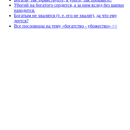
Убогий на богатого сердится, а за ним вслед без шапки
находится.
Богатым не хвалятся (т. е. его не хвалят), да что ему
деется?
Все пословицы на тему «богатство - убожество» >>