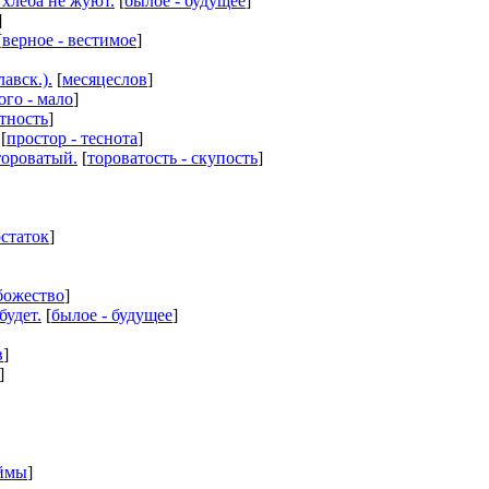
 хлеба не жуют.
[
былое - будущее
]
]
[
верное - вестимое
]
авск.).
[
месяцеслов
]
ого - мало
]
тность
]
[
простор - теснота
]
тороватый.
[
тороватость - скупость
]
остаток
]
убожество
]
будет.
[
былое - будущее
]
в
]
]
ймы
]