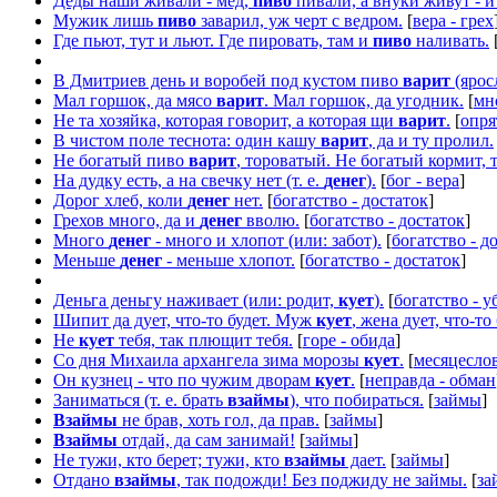
Деды наши живали - мед,
пиво
пивали, а внуки живут - и
Мужик лишь
пиво
заварил, уж черт с ведром.
[
вера - грех
Где пьют, тут и льют. Где пировать, там и
пиво
наливать.
В Дмитриев день и воробей под кустом пиво
варит
(яросл
Мал горшок, да мясо
варит
. Мал горшок, да угодник.
[
мн
Не та хозяйка, которая говорит, а которая щи
варит
.
[
опря
В чистом поле теснота: один кашу
варит
, да и ту пролил.
Не богатый пиво
варит
, тороватый. Не богатый кормит, 
На дудку есть, а на свечку нет (т. е.
денег
).
[
бог - вера
]
Дорог хлеб, коли
денег
нет.
[
богатство - достаток
]
Грехов много, да и
денег
вволю.
[
богатство - достаток
]
Много
денег
- много и хлопот (или: забот).
[
богатство - д
Меньше
денег
- меньше хлопот.
[
богатство - достаток
]
Деньга деньгу наживает (или: родит,
кует
).
[
богатство - 
Шипит да дует, что-то будет. Муж
кует
, жена дует, что-то 
Не
кует
тебя, так плющит тебя.
[
горе - обида
]
Со дня Михаила архангела зима морозы
кует
.
[
месяцесло
Он кузнец - что по чужим дворам
кует
.
[
неправда - обман
Заниматься (т. е. брать
взаймы
), что побираться.
[
займы
]
Взаймы
не брав, хоть гол, да прав.
[
займы
]
Взаймы
отдай, да сам занимай!
[
займы
]
Не тужи, кто берет; тужи, кто
взаймы
дает.
[
займы
]
Отдано
взаймы
, так подожди! Без поджиду не займы.
[
за