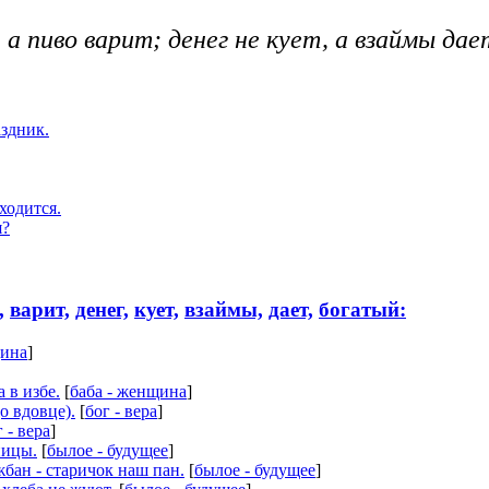
а пиво варит; денег не кует, а взаймы дает
аздник.
ходится.
я?
,
варит,
денег,
кует,
взаймы,
дает,
богатый:
щина
]
а в избе.
[
баба - женщина
]
(о вдовце).
[
бог - вера
]
 - вера
]
ницы.
[
былое - будущее
]
жбан - старичок наш пан.
[
былое - будущее
]