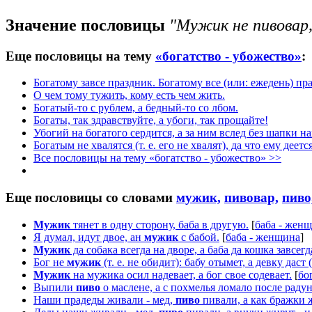
Значение пословицы
"Мужик не пивовар, 
Еще пословицы на тему
«богатство - убожество»
:
Богатому завсе праздник. Богатому все (или: ежедень) пр
О чем тому тужить, кому есть чем жить.
Богатый-то с рублем, а бедный-то со лбом.
Богаты, так здравствуйте, а убоги, так прощайте!
Убогий на богатого сердится, а за ним вслед без шапки на
Богатым не хвалятся (т. е. его не хвалят), да что ему деетс
Все пословицы на тему «богатство - убожество» >>
Еще пословицы со словами
мужик,
пивовар,
пиво
Мужик
тянет в одну сторону, баба в другую.
[
баба - жен
Я думал, идут двое, ан
мужик
с бабой.
[
баба - женщина
]
Мужик
да собака всегда на дворе, а баба да кошка завсегд
Бог не
мужик
(т. е. не обидит): бабу отымет, а девку даст 
Мужик
на мужика осил надевает, а бог свое содевает.
[
бог
Выпили
пиво
о маслене, а с похмелья ломало после раду
Наши прадеды живали - мед,
пиво
пивали, а как бражки 