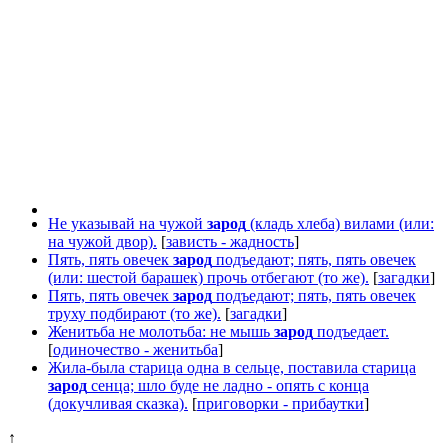
Не указывай на чужой
зарод
(кладь хлеба) вилами (или:
на чужой двор).
[
зависть - жадность
]
Пять, пять овечек
зарод
подъедают; пять, пять овечек
(или: шестой барашек) прочь отбегают (то же).
[
загадки
]
Пять, пять овечек
зарод
подъедают; пять, пять овечек
труху подбирают (то же).
[
загадки
]
Женитьба не молотьба: не мышь
зарод
подъедает.
[
одиночество - женитьба
]
Жила-была старица одна в сельце, поставила старица
зарод
сенца; шло буде не ладно - опять с конца
(докучливая сказка).
[
приговорки - прибаутки
]
↑