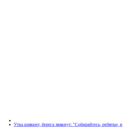
Утка крякнет, берега звякнут: "Собирайтесь, ребятки, в