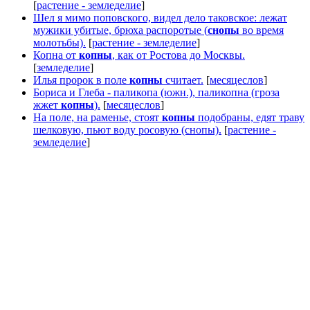
[
растение - земледелие
]
Шел я мимо поповского, видел дело таковское: лежат
мужики убитые, брюха распоротые (
снопы
во время
молотьбы).
[
растение - земледелие
]
Копна от
копны
, как от Ростова до Москвы.
[
земледелие
]
Илья пророк в поле
копны
считает.
[
месяцеслов
]
Бориса и Глеба - паликопа (южн.), паликопна (гроза
жжет
копны
).
[
месяцеслов
]
На поле, на раменье, стоят
копны
подобраны, едят траву
шелковую, пьют воду росовую (снопы).
[
растение -
земледелие
]