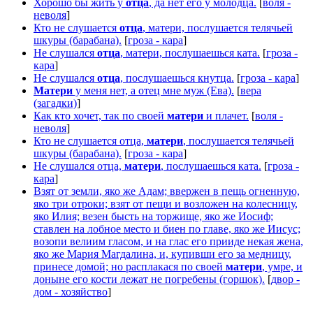
Хорошо бы жить у
отца
, да нет его у молодца.
[
воля -
неволя
]
Кто не слушается
отца
, матери, послушается телячьей
шкуры (барабана).
[
гроза - кара
]
Не слушался
отца
, матери, послушаешься ката.
[
гроза -
кара
]
Не слушался
отца
, послушаешься кнутца.
[
гроза - кара
]
Матери
у меня нет, а отец мне муж (Ева).
[
вера
(загадки)
]
Как кто хочет, так по своей
матери
и плачет.
[
воля -
неволя
]
Кто не слушается отца,
матери
, послушается телячьей
шкуры (барабана).
[
гроза - кара
]
Не слушался отца,
матери
, послушаешься ката.
[
гроза -
кара
]
Взят от земли, яко же Адам; ввержен в пещь огненную,
яко три отроки; взят от пещи и возложен на колесницу,
яко Илия; везен бысть на торжище, яко же Иосиф;
ставлен на лобное место и биен по главе, яко же Иисус;
возопи велиим гласом, и на глас его прииде некая жена,
яко же Мария Магдалина, и, купивши его за медницу,
принесе домой; но расплакася по своей
матери
, умре, и
доныне его кости лежат не погребены (горшок).
[
двор -
дом - хозяйство
]