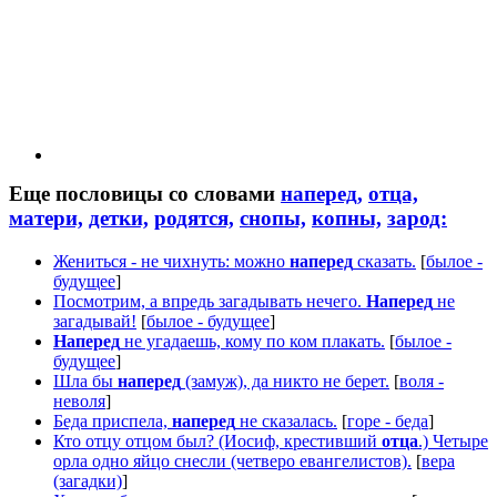
Еще пословицы со словами
наперед,
отца,
матери,
детки,
родятся,
снопы,
копны,
зарод:
Жениться - не чихнуть: можно
наперед
сказать.
[
былое -
будущее
]
Посмотрим, а впредь загадывать нечего.
Наперед
не
загадывай!
[
былое - будущее
]
Наперед
не угадаешь, кому по ком плакать.
[
былое -
будущее
]
Шла бы
наперед
(замуж), да никто не берет.
[
воля -
неволя
]
Беда приспела,
наперед
не сказалась.
[
горе - беда
]
Кто отцу отцом был? (Иосиф, крестивший
отца
.) Четыре
орла одно яйцо снесли (четверо евангелистов).
[
вера
(загадки)
]