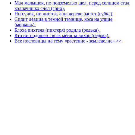
Мал малышок, по подземелью шел, перед солнцем стал,
колпачишко снял (гриб).
Ни сучок, ни листок, а на дереве растет (губка).
Сидит девица в темной темнице, коса на улице
(морковь).
Блоха пихтеля (пихтеря) родила (редька).
Кто ни подошел - всяк меня за вихор (редька).
Все пословицы на тему «растение - земледелие» >>