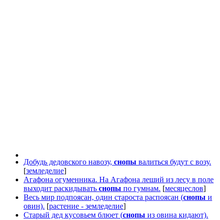
Добудь дедовского навозу,
снопы
валиться будут с возу.
[
земледелие
]
Агафона огуменника. На Агафона леший из лесу в поле
выходит раскидывать
снопы
по гумнам.
[
месяцеслов
]
Весь мир подпоясан, один староста распоясан (
снопы
и
овин).
[
растение - земледелие
]
Старый дед кусовьем блюет (
снопы
из овина кидают).