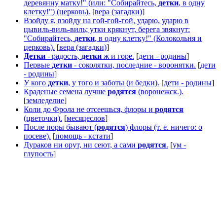
деревянну матку!" (или: "Собирайтесь,
детки
, в одну
клетку!") (церковь).
[
вера (загадки)
]
Взойду я, взойду на гой-гой-гой, ударю, ударю в
цывиль-виль-виль; утки крякнут, берега звякнут:
"Собирайтесь,
детки
, в одну клетку!" (Колокольня и
церковь).
[
вера (загадки)
]
Детки
- радость,
детки
ж и горе.
[
дети - родины
]
Первые
детки
- соколятки, последние - воронятки.
[
дети
- родины
]
У кого
детки
, у того и заботы (и бедки).
[
дети - родины
]
Краденые семена лучше
родятся
(воронежск.).
[
земледелие
]
Коли до Фрола не отсеешься, флоры и
родятся
(цветочки).
[
месяцеслов
]
После поры бывают (
родятся
) флоры (т. е. ничего: о
посеве).
[
помощь - кстати
]
Дураков ни орут, ни сеют, а сами
родятся
.
[
ум -
глупость
]